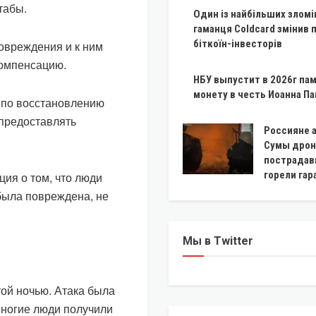
табы.
Один із найбільших зломі
гаманця Coldcard змінив 
біткоїн-інвесторів
повреждения и к ним
компенсацию.
НБУ выпустит в 2026г па
монету в честь Иоанна Пав
, по восстановлению
 предоставлять
Россияне 
Сумы дрон
пострадав
горели га
ия о том, что люди
 была повреждена, не
Мы в Twitter
ой ночью. Атака была
Многие люди получили