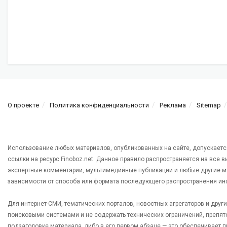
О проекте
Политика конфиденциальности
Реклама
Sitemap
Использование любых материалов, опубликованных на сайте, допускаетс
ссылки на ресурс Finoboz.net. Данное правило распространяется на все 
экспертные комментарии, мультимедийные публикации и любые другие м
зависимости от способа или формата последующего распространения ин
Для интернет-СМИ, тематических порталов, новостных агрегаторов и дру
поисковыми системами и не содержать технических ограничений, препят
подзаголовке материала, либо в его первом абзаце — это обеспечивает