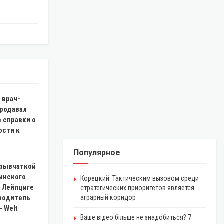
 врач-
продавал
 справки о
ости к
Популярное
зрывчаткой
аинского
Корецкий: Тактическим вызовом среди
в Лейпциге
стратегических приоритетов является
 водитель
аграрный коридор
— Welt
Ваше відео більше не знадобиться? 7