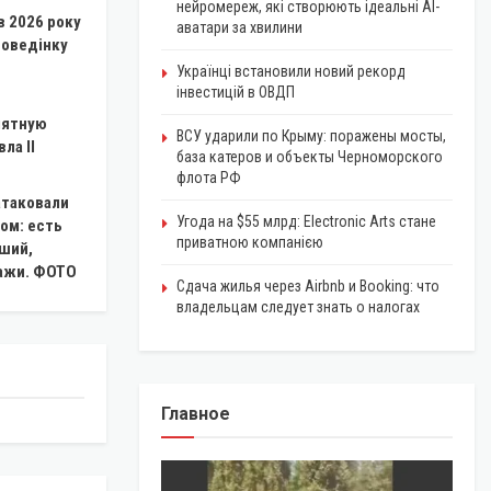
нейромереж, які створюють ідеальні AI-
в 2026 року
аватари за хвилини
поведінку
Українці встановили новий рекорд
інвестицій в ОВДП
мятную
ВСУ ударили по Крыму: поражены мосты,
ла II
база катеров и объекты Черноморского
флота РФ
атаковали
Угода на $55 млрд: Electronic Arts стане
ом: есть
приватною компанією
ший,
ражи. ФОТО
Сдача жилья через Airbnb и Booking: что
владельцам следует знать о налогах
Главное