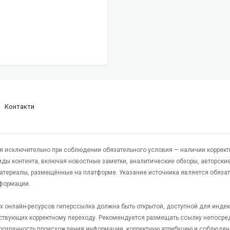
Контакти
я исключительно при соблюдении обязательного условия — наличии коррект
виды контента, включая новостные заметки, аналитические обзоры, авторские
атериалы, размещённые на платформе. Указание источника является обяза
формации.
гих онлайн-ресурсов гиперссылка должна быть открытой, доступной для инде
ствующих корректному переходу. Рекомендуется размещать ссылку непосре
 прозрачность происхождения информации, корректную атрибуцию и соблюден