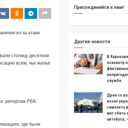
Присоединяйся к нам!
анения из-за атаки
Другие новости
вали столицу десятком
В Харькове
нсацию всем, чье жилье
психиатр 
фиктивные
непригодн
службе
Дрон со в
а: репортаж РБК-
возле укр
самолета 
мог сбить
автобуса, 
локациях, где были