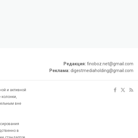
Редакция:
finoboz.net@gmail.com
Реклама:
digestmediaholding@gmail.com
ной и активной
 колонки,
тельным вне
ксирования
дственно в
ие стандартов