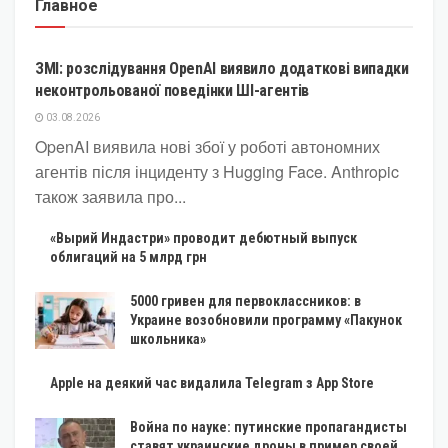
Главное
КРИПТОВАЛЮТА
ЗМІ: розслідування OpenAI виявило додаткові випадки
неконтрольованої поведінки ШІ-агентів
03.08.2026
OpenAI виявила нові збої у роботі автономних
агентів після інциденту з Hugging Face. Anthropic
також заявила про...
«Вырий Индастри» проводит дебютный выпуск
облигаций на 5 млрд грн
5000 гривен для первоклассников: в
Украине возобновили программу «Пакунок
школьника»
Apple на деякий час видалила Telegram з App Store
Война по науке: путинские пропагандисты
ставят украинские дроны в пример своей