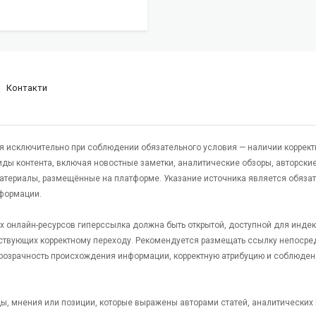
Контакти
я исключительно при соблюдении обязательного условия — наличии коррект
виды контента, включая новостные заметки, аналитические обзоры, авторские
атериалы, размещённые на платформе. Указание источника является обяза
формации.
гих онлайн-ресурсов гиперссылка должна быть открытой, доступной для инде
ствующих корректному переходу. Рекомендуется размещать ссылку непосре
 прозрачность происхождения информации, корректную атрибуцию и соблюден
яды, мнения или позиции, которые выражены авторами статей, аналитических