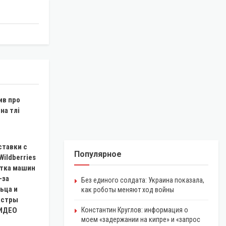
ив про
на тлі
ставки с
Популярное
Wildberries
ятка машин
-за
Без единого солдата: Украина показала,
ьца и
как роботы меняют ход войны
истры
ВИДЕО
Константин Круглов: информация о
моем «задержании на кипре» и «запрос