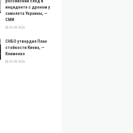
российский след в
инциденте с дроном у
самолета Украины, —
СМИ
05.08.2026
СНБО утвердил План
стойкости Киева, —
Клименко
05.08.2026