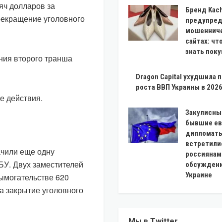
яч долларов за
Бренд Kac
рекращение уголовного
предупред
мошеннич
сайтах: чт
знать пок
ния второго транша
Dragon Capital ухудшила 
роста ВВП Украины в 2026
е действия.
Закулисны
бывшие ев
дипломаты
встретили
ачили еще одну
россиянам
БУ. Двух заместителей
обсуждени
Украине
ымогательстве 620
а закрытие уголовного
Мы в Twitter