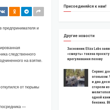
Присоединяйся к нам!
ив предпринимателя и
Другие новости
зированная
Засновник Eliza Labs заяв
ника следственного
«смерть» токена проєкту 
врегулювання позову
одчиненного на взятке.
Сервис до
огоньком: 
и два дес
 откупился от тюрьмы
сгорели из
мелитопол
одной кан
бензина. 
 посредника —