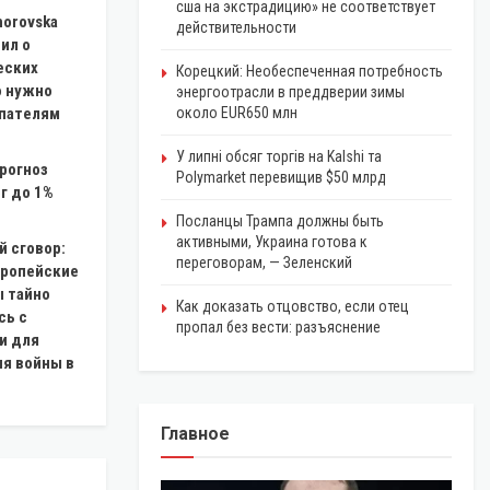
сша на экстрадицию» не соответствует
horovska
действительности
ил о
еских
Корецкий: Необеспеченная потребность
о нужно
энергоотрасли в преддверии зимы
упателям
около EUR650 млн
У липні обсяг торгів на Kalshi та
прогноз
Polymarket перевищив $50 млрд
г до 1%
Посланцы Трампа должны быть
активными, Украина готова к
й сговор:
переговорам, — Зеленский
ропейские
 тайно
Как доказать отцовство, если отец
сь с
пропал без вести: разъяснение
и для
я войны в
Главное