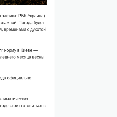
графика: РБК-Украина)
влажной. Погода будет
я, временами с духотой
л" норму в Киеве —
следнего месяца весны
года официально
 климатических
годе стоит готовиться в