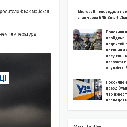
редителей: как майская
Microsoft попередила про
атак через BNB Smart Cha
Половина 
Днем температура
пройдена:
подписей 
петиция о
предельно
возраста 
службы с 6
Россияне 
поезд Сумы
что извест
последств
Мы в Twitter