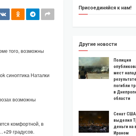
Присоединяйся к нам!
Другие новости
роме того, возможны
Полиция
опубликов
мест напад
ok синоптика Наталки
результат
погибли тр
в Днепроп
области
грозах возможны
Сенат США
выделил Т
ется комфортной, в
деньги на 
4…+29 градусов.
Ираном