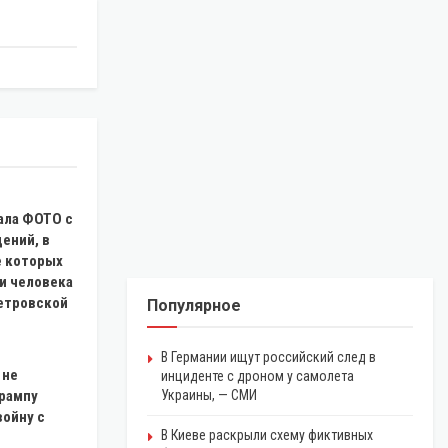
ала ФОТО с
ений, в
е которых
и человека
етровской
Популярное
В Германии ищут российский след в
 не
инциденте с дроном у самолета
рампу
Украины, — СМИ
войну с
В Киеве раскрыли схему фиктивных