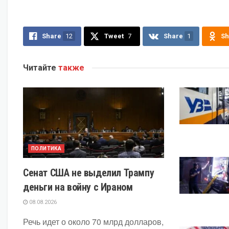
Share
12
Tweet
7
Share
1
Sh
Читайте
также
ПОЛИТИКА
Сенат США не выделил Трампу
деньги на войну с Ираном
08.08.2026
Речь идет о около 70 млрд долларов,