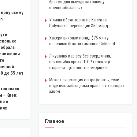
браков для выезда за границу
военнообязанных
 нову схему
in
У липні обсяг торгів на Kalshi та
Polymarket перевищив $50 млрд
пути
Хакери викрали понад $75 млн у
 сколько
власників біткоїн-гаманців Coldcard
собрала
 снижении
Лікування карієсу без свердління,
го
псилоцибін проти ПТСР і тонкощі
военной
старіння: що нового в медицині
0 до 55 лет
Может ли полиция оштрафовать, если
водитель забыл дома права: что говорит
атаковали
закон
 – Киев:
но о
иях
Главное
ЭКОНОМИКА