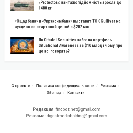
«Protector»: вантажопідйомність зросла до
1480 кг
«Ощадбанк» и «Укрэксимбанк» выставят ТОК Gulliver на
аукцион со стартовой ценой в $207 млн
Як Citadel Securities забрала портфель
Situational Awareness за $10 млрд і чому про
це всі говорять?
О проекте
Политика конфиденциальности
Реклама
Sitemap
Контакти
Редакция:
finoboz.net@gmail.com
Реклама:
digestmediaholding@gmail.com