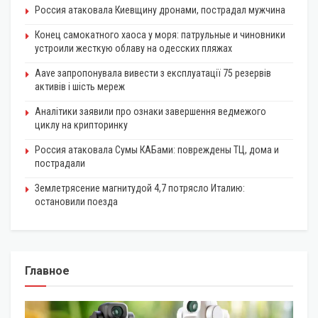
Россия атаковала Киевщину дронами, пострадал мужчина
Конец самокатного хаоса у моря: патрульные и чиновники
устроили жесткую облаву на одесских пляжах
Aave запропонувала вивести з експлуатації 75 резервів
активів і шість мереж
Аналітики заявили про ознаки завершення ведмежого
циклу на крипторинку
Россия атаковала Сумы КАБами: повреждены ТЦ, дома и
пострадали
Землетрясение магнитудой 4,7 потрясло Италию:
остановили поезда
Главное