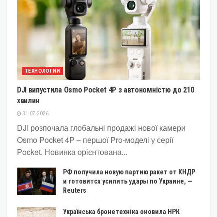
ТЕХНОЛОГИИ
DJI випустила Osmo Pocket 4P з автономністю до 210
хвилин
31.07.2026
DJI розпочала глобальні продажі нової камери
Osmo Pocket 4P – першої Pro-моделі у серії
Pocket. Новинка орієнтована...
РФ получила новую партию ракет от КНДР
и готовится усилить удары по Украине, —
Reuters
Українська бронетехніка оновила НРК