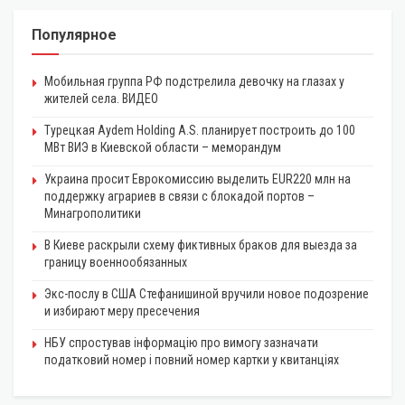
Популярное
Мобильная группа РФ подстрелила девочку на глазах у
жителей села. ВИДЕО
Турецкая Aydem Holding A.S. планирует построить до 100
МВт ВИЭ в Киевской области – меморандум
Украина просит Еврокомиссию выделить EUR220 млн на
поддержку аграриев в связи с блокадой портов –
Минагрополитики
В Киеве раскрыли схему фиктивных браков для выезда за
границу военнообязанных
Экс-послу в США Стефанишиной вручили новое подозрение
и избирают меру пресечения
НБУ спростував інформацію про вимогу зазначати
податковий номер і повний номер картки у квитанціях