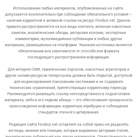
Использование любых материалов, опубликованных на сайте,
допускается исключительно при соблюдении обязательного условия —
наличии корректной и активной ссылки на ресурс Finoboz.net. Данное
правило распространяется на все виды контента, включая новостные
заметки, аналитические обзоры, авторские колонки, экспертные
комментарии, мультимедийные публикации и любые другие
материалы, размещённые на платформе. Указание источника является
обязательным вне зависимости от способа или формата
последующего распространения информации.
Для интернет-СМИ, тематических порталов, новостных агрегаторов и
других онлайн-ресурсов гиперссылка должна быть открытой, доступной
для индексирования поисковыми системами и не содержать
технических ограничений, препятствующих корректному переходу.
Рекомендуется размещать ссылку непосредственно в подзаголовке
материала, либо в его первом абзаце — это обеспечивает прозрачность
происхождения информации, корректную атрибуцию и соблюдение
стандартов этичного цитирования.
Редакция сайта Finoboz.net оставляет за собой право не разделять
взгляды, мнения или позиции, которые выражены авторами статей,
аналитических публикаций или других материалов. Ответственность за