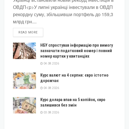
ОВДП<p>У липні українці інвестували в ОВДП
рекордну суму, збільшивши портфель до 159,3
млрд грн....
DETAILS
READ MORE
НБУ спростував інформацію про вимогу
зазначати податковий номер і повний
номер картки у квитанціях
04.08.2026
Курс валют на 4 серпня: євро істотно
дорожчає
04.08.2026
Курс долара впав на 5 копійок, євро
залишився без змін
03.08.2026