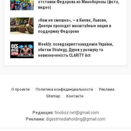
отставки Федорова из Минобороны (фото,
видео)
«Нам не смешно», — в Киеве, Львове,
Днепре проходят масштабные акции в
поддержку Федорова
Weekly: псевдокриптоакадемія України,
збитки Strategy, Дуров у розшуку та
невизначеність CLARITY Act
О проекте
Политика конфиденциальности
Реклама
Sitemap
Контакти
Редакция:
finoboz.net@gmail.com
Реклама:
digestmediaholding@gmail.com