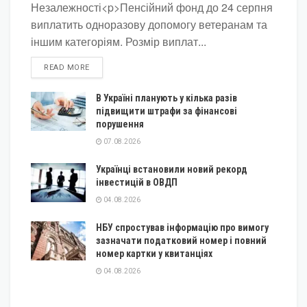
Незалежності<p>Пенсійний фонд до 24 серпня
виплатить одноразову допомогу ветеранам та
іншим категоріям. Розмір виплат...
DETAILS
READ MORE
В Україні планують у кілька разів
підвищити штрафи за фінансові
порушення
07.08.2026
Українці встановили новий рекорд
інвестицій в ОВДП
04.08.2026
НБУ спростував інформацію про вимогу
зазначати податковий номер і повний
номер картки у квитанціях
04.08.2026