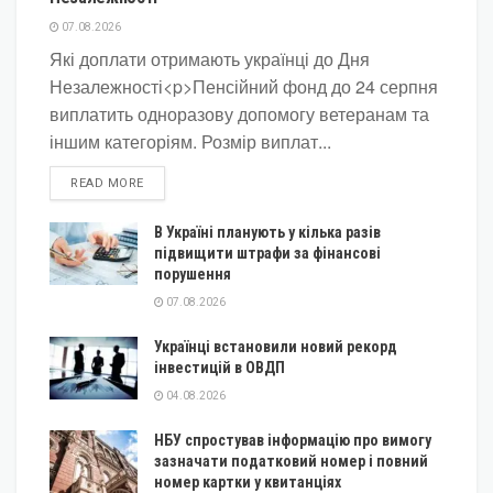
07.08.2026
Які доплати отримають українці до Дня
Незалежності<p>Пенсійний фонд до 24 серпня
виплатить одноразову допомогу ветеранам та
іншим категоріям. Розмір виплат...
DETAILS
READ MORE
В Україні планують у кілька разів
підвищити штрафи за фінансові
порушення
07.08.2026
Українці встановили новий рекорд
інвестицій в ОВДП
04.08.2026
НБУ спростував інформацію про вимогу
зазначати податковий номер і повний
номер картки у квитанціях