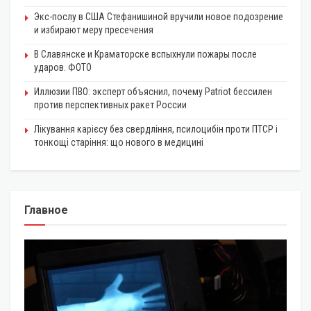
Экс-послу в США Стефанишиной вручили новое подозрение
и избирают меру пресечения
В Славянске и Краматорске вспыхнули пожары после
ударов. ФОТО
Иллюзии ПВО: эксперт объяснил, почему Patriot бессилен
против перспективных ракет России
Лікування карієсу без свердління, псилоцибін проти ПТСР і
тонкощі старіння: що нового в медицині
Главное