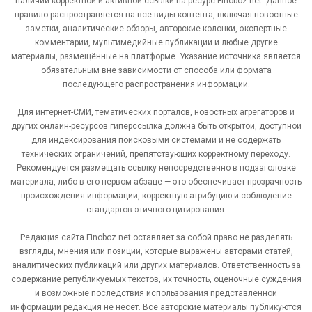
наличии корректной и активной ссылки на ресурс Finoboz.net. Данное
правило распространяется на все виды контента, включая новостные
заметки, аналитические обзоры, авторские колонки, экспертные
комментарии, мультимедийные публикации и любые другие
материалы, размещённые на платформе. Указание источника является
обязательным вне зависимости от способа или формата
последующего распространения информации.
Для интернет-СМИ, тематических порталов, новостных агрегаторов и
других онлайн-ресурсов гиперссылка должна быть открытой, доступной
для индексирования поисковыми системами и не содержать
технических ограничений, препятствующих корректному переходу.
Рекомендуется размещать ссылку непосредственно в подзаголовке
материала, либо в его первом абзаце — это обеспечивает прозрачность
происхождения информации, корректную атрибуцию и соблюдение
стандартов этичного цитирования.
Редакция сайта Finoboz.net оставляет за собой право не разделять
взгляды, мнения или позиции, которые выражены авторами статей,
аналитических публикаций или других материалов. Ответственность за
содержание републикуемых текстов, их точность, оценочные суждения
и возможные последствия использования представленной
информации редакция не несёт. Все авторские материалы публикуются