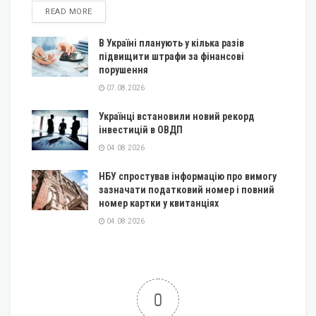
DETAILS
READ MORE
В Україні планують у кілька разів
підвищити штрафи за фінансові
порушення
07.08.2026
Українці встановили новий рекорд
інвестицій в ОВДП
04.08.2026
НБУ спростував інформацію про вимогу
зазначати податковий номер і повний
номер картки у квитанціях
04.08.2026
0