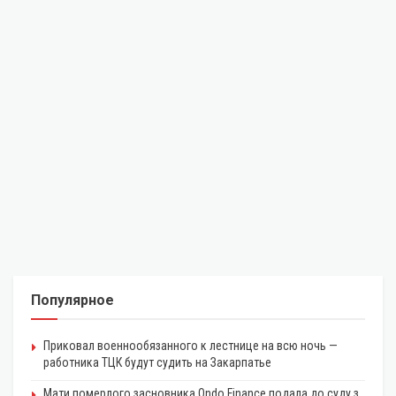
Популярное
Приковал военнообязанного к лестнице на всю ночь —
работника ТЦК будут судить на Закарпатье
Мати померлого засновника Ondo Finance подала до суду з