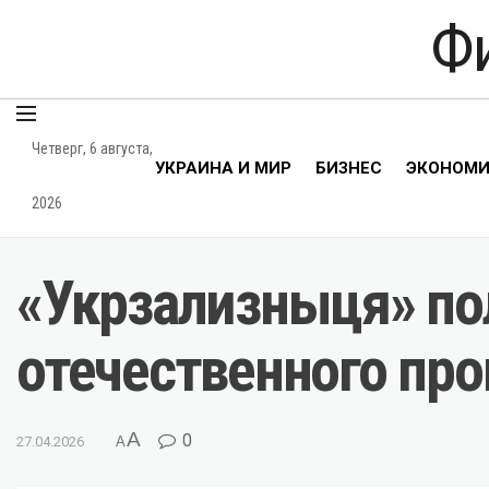
Ф
Четверг, 6 августа,
УКРАИНА И МИР
БИЗНЕС
ЭКОНОМ
2026
«Укрзализныця» по
отечественного пр
A
0
27.04.2026
A