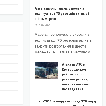
Aave запропонувала вивести з
експлуатації 75 резервів активів і
шість мереж
31.07.2026
Aave запропонувала вивести з
експлуатації 75 резервів активів і
закрити розгортання в шести
мережах. Ініціатива є частиною...
Атака на АЗС в
Криворожском
районе: число
раненых растет,
полиция показала
последствия
ЧС-2026 згенерував понад $20 млрд