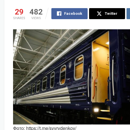
29
482
Facebook
Twitter
SHARES
VIEWS
Фото: https://t.me/svyrydenkoy/