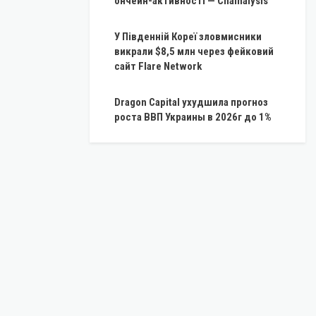
ончейн-активності — Chainalysis
У Південній Кореї зловмисники
викрали $8,5 млн через фейковий
сайт Flare Network
Dragon Capital ухудшила прогноз
роста ВВП Украины в 2026г до 1%