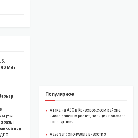
.S.
100 МВт
Популярное
барьер
:
е
Атака на АЗС в Криворожском районе:
ры учат
число раненых растет, полиция показала
 фразы
последствия
равкой под
Aave запропонувала вивести з
ИДЕО