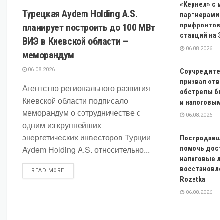
«Кернел» с
Турецкая Aydem Holding A.S.
партнерами
прифронтов
планирует построить до 100 МВт
станций на 
ВИЭ в Киевской области –
06.08.2026
меморандум
06.08.2026
Соучредите
призвал от
Агентство регионального развития
обстрелы б
Киевской области подписало
и налоговы
меморандум о сотрудничестве с
06.08.2026
одним из крупнейших
энергетических инвесторов Турции
Пострадавш
Aydem Holding A.S. относительно...
помочь дос
налоговые 
восстановл
DETAILS
READ MORE
Rozetka
06.08.2026