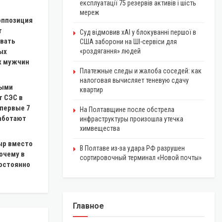
експлуатації 75 резервів активів і шість
мереж
оппозиция
т
Суд відмовив xAI у блокуванні першої в
вать
США заборони на ШІ-сервіси для
ых
«роздягання» людей
х мужчин
Платежные следы и жалоба соседей: как
налоговая вычисляет теневую сдачу
ными
квартир
т СЭС в
 первые 7
На Полтавщине после обстрела
работают
инфраструктуры произошла утечка
химвещества
ыр вместо
В Полтаве из-за удара РФ разрушен
очему в
сортировочный терминал «Новой почты»
остоянно
Главное
КРИПТОВАЛЮТА