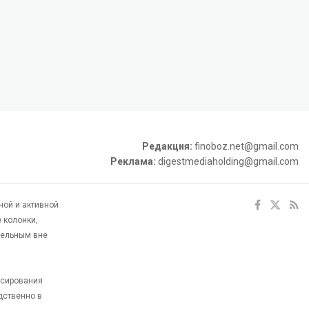
Редакция:
finoboz.net@gmail.com
Реклама:
digestmediaholding@gmail.com
ной и активной
 колонки,
тельным вне
ксирования
дственно в