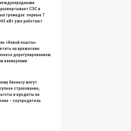
 международными
 развертывает СЭС в
ых громадах: первые 7
345 кВт уже работают
ль «Новой пошты»
ветить на вражеские
изнеса дерегулированием
ми каникулами
ему бизнесу могут
тупное страхование,
льготы и кредиты на
ение – соучредитель