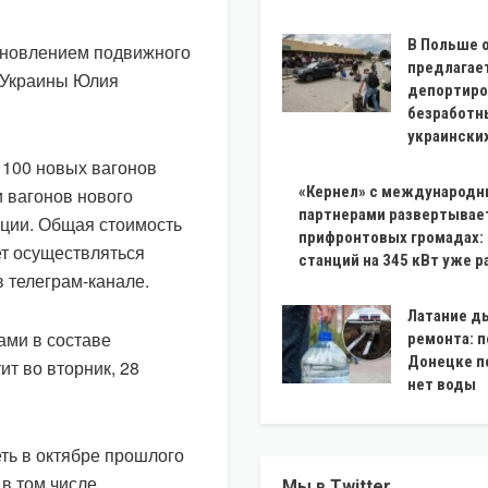
В Польше 
бновлением подвижного
предлагае
 Украины Юлия
депортиро
безработн
украински
 100 новых вагонов
«Кернел» с международ
и вагонов нового
партнерами развертывае
ации. Общая стоимость
прифронтовых громадах:
ет осуществляться
станций на 345 кВт уже 
в телеграм-канале.
Латание д
ами в составе
ремонта: п
Донецке п
ит во вторник, 28
нет воды
ть в октябре прошлого
 в том числе
Мы в Twitter