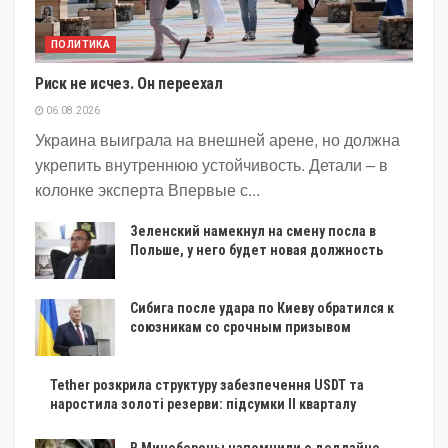
ПОЛИТИКА
Риск не исчез. Он переехал
06.08.2026
Украина выиграла на внешней арене, но должна
укрепить внутреннюю устойчивость. Детали – в
колонке эксперта Впервые с...
Зеленский намекнул на смену посла в
Польше, у него будет новая должность
Сибига после удара по Киеву обратился к
союзникам со срочным призывом
Tether розкрила структуру забезпечення USDT та
наростила золоті резерви: підсумки II кварталу