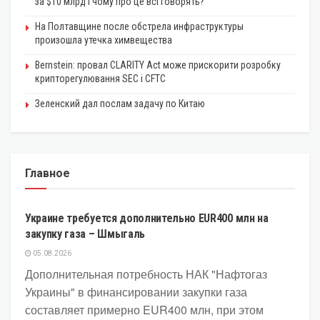
за $10 млрд і чому про це всі говорять?
На Полтавщине после обстрела инфраструктуры
произошла утечка химвещества
Bernstein: провал CLARITY Act може прискорити розробку
крипторегулювання SEC і CFTC
Зеленский дал послам задачу по Китаю
Главное
ЭКОНОМИКА
Украине требуется дополнительно EUR400 млн на
закупку газа – Шмыгаль
05.08.2026
Дополнительная потребность НАК "Нафтогаз
Украины" в финансировании закупки газа
составляет примерно EUR400 млн, при этом