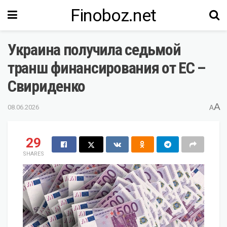
Finoboz.net
Украина получила седьмой
транш финансирования от ЕС –
Свириденко
A
08.06.2026
A
29
SHARES