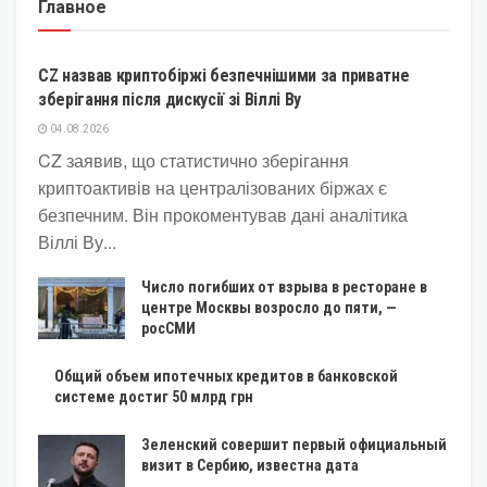
Главное
КРИПТОВАЛЮТА
CZ назвав криптобіржі безпечнішими за приватне
зберігання після дискусії зі Віллі Ву
04.08.2026
CZ заявив, що статистично зберігання
криптоактивів на централізованих біржах є
безпечним. Він прокоментував дані аналітика
Віллі Ву...
Число погибших от взрыва в ресторане в
центре Москвы возросло до пяти, —
росСМИ
Общий объем ипотечных кредитов в банковской
системе достиг 50 млрд грн
Зеленский совершит первый официальный
визит в Сербию, известна дата