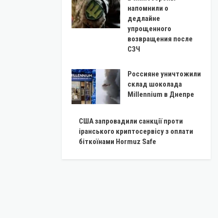
напомнили о
дедлайне
упрощенного
возвращения после
СЗЧ
Россияне уничтожили
склад шоколада
Millennium в Днепре
США запровадили санкції проти
іранського криптосервісу з оплати
біткоїнами Hormuz Safe