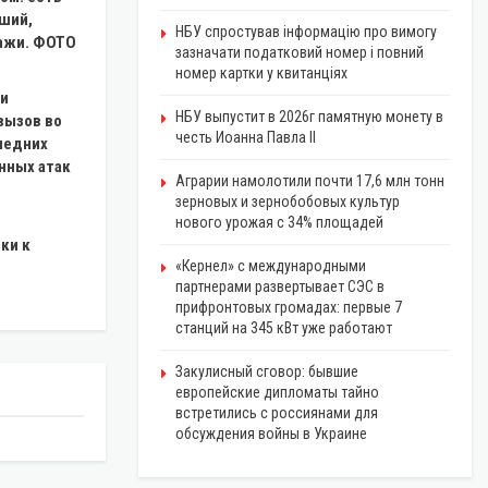
ший,
НБУ спростував інформацію про вимогу
ражи. ФОТО
зазначати податковий номер і повний
номер картки у квитанціях
ли
НБУ выпустит в 2026г памятную монету в
вызов во
честь Иоанна Павла II
ледних
нных атак
Аграрии намолотили почти 17,6 млн тонн
зерновых и зернобобовых культур
нового урожая с 34% площадей
ки к
«Кернел» с международными
партнерами развертывает СЭС в
прифронтовых громадах: первые 7
станций на 345 кВт уже работают
Закулисный сговор: бывшие
европейские дипломаты тайно
встретились с россиянами для
обсуждения войны в Украине