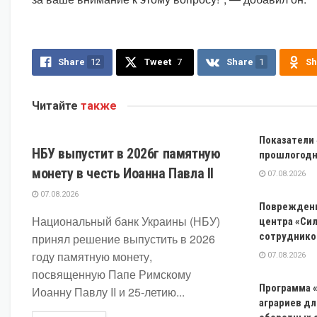
Share
12
Tweet
7
Share
1
Sh
Читайте
также
ЭКОНОМИКА
Показатели 
НБУ выпустит в 2026г памятную
прошлогодн
монету в честь Иоанна Павла II
07.08.2026
07.08.2026
Повреждены
Национальный банк Украины (НБУ)
центра «Си
сотруднико
принял решение выпустить в 2026
году памятную монету,
07.08.2026
посвященную Папе Римскому
Программа «
Иоанну Павлу II и 25-летию...
аграриев дл