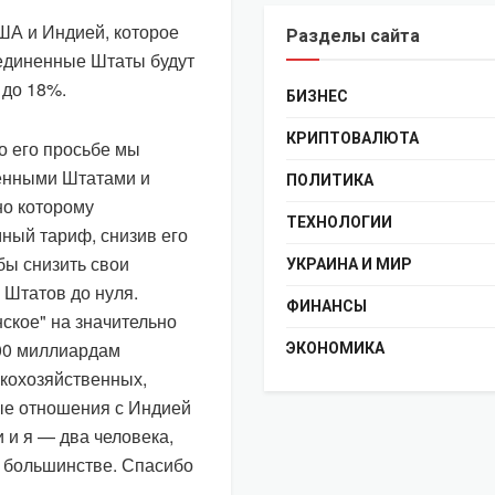
ША и Индией, которое
Разделы сайта
оединенные Штаты будут
 до 18%.
БИЗНЕС
КРИПТОВАЛЮТА
о его просьбе мы
енными Штатами и
ПОЛИТИКА
но которому
ТЕХНОЛОГИИ
ный тариф, снизив его
бы снизить свои
УКРАИНА И МИР
Штатов до нуля.
ФИНАНСЫ
ское" на значительно
500 миллиардам
ЭКОНОМИКА
скохозяйственных,
ные отношения с Индией
 и я — два человека,
 о большинстве. Спасибо