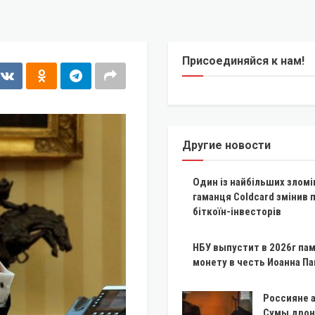
Присоединяйся к нам!
Другие новости
Один із найбільших зломі
гаманця Coldcard змінив 
біткоїн-інвесторів
НБУ выпустит в 2026г па
монету в честь Иоанна Пав
Россияне 
Сумы дрон