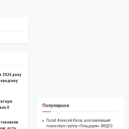
в 2026 року
поведінку
мятную
Популярное
ла II
Погиб Алексей Юков, возглавлявший
атаковали
поисковую группу «Плацдарм». ВИДЕО
ом: есть