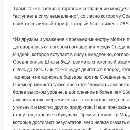
Трамп также заявил о торговом соглашении между С
"вступает в силу немедленно", согласно которому С
взимать взаимный тариф, который был снижен с 25%
"Из дружбы и уважения к премьер-министру Моди и п
договорились о торговом соглашении между Соедин
Индией, которое вступает в силу немедленно, соглас
Соединенные Штаты будут взимать сниженный взаим
с 25% до 18%. Они также будут двигаться вперед, что
тарифы и нетарифные барьеры против Соединенных 
Премьер-министр также обязался "покупать американ
более высоком уровне, в дополнение к более чем $
американских энергетических, технологических, сель
угольных и многих других продуктов. Наши прекрас
станут еще крепче в будущем. Премьер-министр Моди
которые достигают результатов, чего нельзя сказать
за ваше внимание к этому вопросу!", — добавил он.