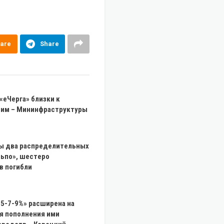
are
Share
«еЧерга» близки к
им – Мининфраструктуры
 два распределительных
льпо», шестеро
в погибли
5-7-9%» расширена на
я пополнения ими