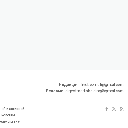
Редакция:
finoboz.net@gmail.com
Реклама:
digestmediaholding@gmail.com
ной и активной
 колонки,
тельным вне