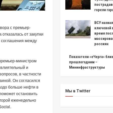
пострадав
горели га
ВСУ назва
вора с премьер-
ключевой 
 отказалась от закупки
время пос
массирова
о соглашения между
россиян
Показатели «еЧерга» близ
 премьер-министром
прошлогодним –
 влиятельный и
Мининфраструктуры
опросов, в частности
аиной. Он согласился
аздо больше нефти в
Мы в Twitter
поможет остановить
оторой еженедельно
ocial.