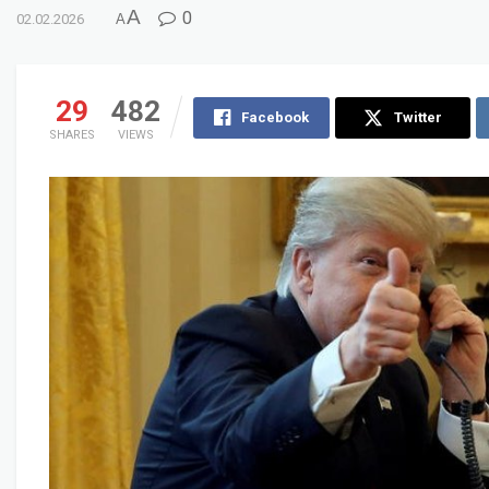
A
0
02.02.2026
A
29
482
Facebook
Twitter
SHARES
VIEWS