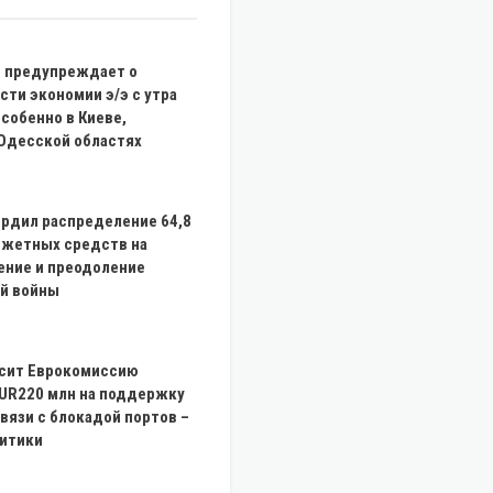
» предупреждает о
ти экономии э/э с утра
особенно в Киеве,
 Одесской областях
ердил распределение 64,8
джетных средств на
ение и преодоление
й войны
осит Еврокомиссию
UR220 млн на поддержку
связи с блокадой портов –
итики