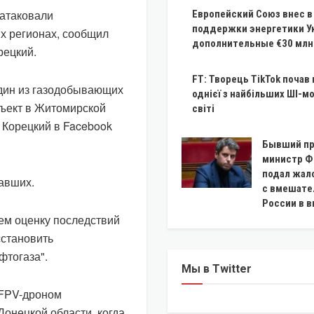
 атаковали
Европейский Союз внес 
поддержки энергетики У
их регионах, сообщил
дополнительные €30 млн
рецкий.
FT: Творець TikTok почав
дин из газодобывающих
однієї з найбільших ШІ-м
бъект в Житомирской
світі
л Корецкий в Facebook
Бывший пр
министр Ф
подал жало
давших.
с вмешате
России в 
нем оценку последствий
сстановить
фтогаза".
Мы в Twitter
 FPV-дроном
онецкой области, когда