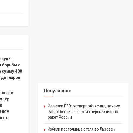
акупит
я борьбы с
а сумму 400
 долларов
Популярное
нова с
емьер
 к
Иллюзии ПВО: эксперт объяснил, почему
елям
Patriot бессилен против перспективных
овых
ракет России
Избили постояльца отеля во Львове и