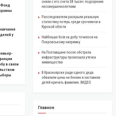
сняли с его счета 58 тысяч: подозрение
в Фонд
несовершеннолетним
краины
Расследователи раскрыли реальную
статистику потерь среди срочников в
Курской облсти
 навчання
оделей у
Найбільше боїв за добу точилося на
Покровському напрямку
На Полтавщине после обстрела
емьер-
инфраструктуры произошла утечка
ранции
химвещества
бу в связи
льством
В Красноярске ради одного деда
выборы
обвалили цены на бензин и заставили
детей кричать фамилию. ВИДЕО
Главное
ЭКОНОМИКА