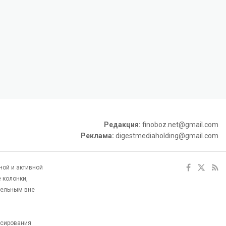
Редакция:
finoboz.net@gmail.com
Реклама:
digestmediaholding@gmail.com
ной и активной
 колонки,
тельным вне
ксирования