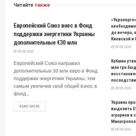
Читайте
также
ЭКОНОМИКА
«Укрэнерго
Европейский Союз внес в Фонд
необходимос
до вечера, 
поддержки энергетики Украины
Киевской и
дополнительные €30 млн
08.08.2026
08.08.2026
Кабмин утв
Европейский Союз направил
млн грн бю
дополнительные 30 млн евро в Фонд
восстановл
поддержки энергетики Украины, тем
последстви
самым увеличив свой общий взнос в
08.08.2026
фонд...
Украина пр
DETAILS
READ MORE
выделить E
аграриев в 
Минагропол
08.08.2026