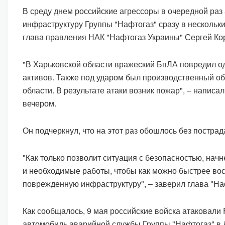
В среду днем российские агрессоры в очередной раз
инфраструктуру Группы "Нафтогаз" сразу в нескольк
глава правления НАК "Нафтогаз Украины" Сергей Ко
"В Харьковской области вражеский БпЛА повредил о
активов. Также под ударом был производственный о
области. В результате атаки возник пожар", – написа
вечером.
Он подчеркнул, что на этот раз обошлось без постра
"Как только позволит ситуация с безопасностью, нач
и необходимые работы, чтобы как можно быстрее во
поврежденную инфраструктуру", – заверил глава "На
Как сообщалось, 9 мая российские войска атаковали
автомобиль аварийной службы Группы "Нафтогаз" в Д