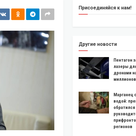
Присоединяйся к нам!
Другие новости
Пентагон з
лазеры дл
дронами н
миллионов
Марганец с
водой: пр
обратился
руководит
прифронт
регионов