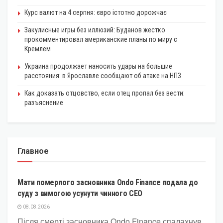
Курс валют на 4 серпня: євро істотно дорожчає
Закулисные игры без иллюзий: Буданов жестко
прокомментировал американские планы по миру с
Кремлем
Украина продолжает наносить удары на большие
расстояния: в Ярославле сообщают об атаке на НПЗ
Как доказать отцовство, если отец пропал без вести:
разъяснение
Главное
КРИПТОВАЛЮТА
Мати померлого засновника Ondo Finance подала до
суду з вимогою усунути чинного CEO
08.08.2026
Після смерті засновника Ondo Finance спалахнув