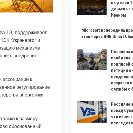
выделил Т
деньги на 
Ираном
Microsoft попередила про
(УАВЭ) поддерживает
атак через BNB Smart Cha
НЭК "Укрэнерго" и
лизацию механизма
Половина 
корить внедрение
пройдена:
подписей 
петиция о
предельно
 ассоциации к
возраста 
венное регулирование
службы с 6
стерства энергетики
Россияне 
поезд Сумы
что извест
только к размеру
последств
сово обоснованный