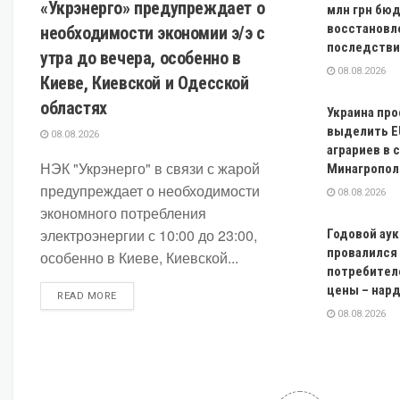
«Укрэнерго» предупреждает о
млн грн бю
восстановл
необходимости экономии э/э с
последстви
утра до вечера, особенно в
08.08.2026
Киеве, Киевской и Одесской
областях
Украина пр
выделить E
08.08.2026
аграриев в 
НЭК "Укрэнерго" в связи с жарой
Минагропол
предупреждает о необходимости
08.08.2026
экономного потребления
электроэнергии с 10:00 до 23:00,
Годовой аук
провалился 
особенно в Киеве, Киевской...
потребител
цены – нар
DETAILS
READ MORE
08.08.2026