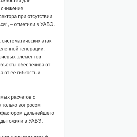
ожностей для
, снижение
сектора при отсутствии
ся", – отметили в УАВЭ.
х систематических атак
еленной генерации,
лючевых элементов
 объекты обеспечивают
ают ее гибкость и
мых расчетов с
е только вопросом
 фактором дальнейшего
подытожили в УАВЭ.