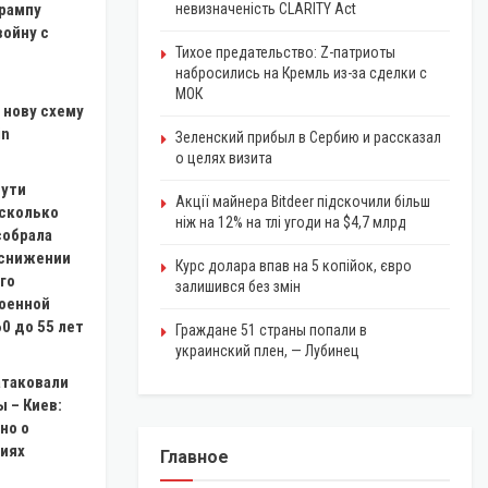
рампу
невизначеність CLARITY Act
войну с
Тихое предательство: Z-патриоты
набросились на Кремль из-за сделки с
МОК
 нову схему
in
Зеленский прибыл в Сербию и рассказал
о целях визита
пути
Акції майнера Bitdeer підскочили більш
 сколько
ніж на 12% на тлі угоди на $4,7 млрд
собрала
 снижении
Курс долара впав на 5 копійок, євро
го
залишився без змін
военной
0 до 55 лет
Граждане 51 страны попали в
украинский плен, — Лубинец
атаковали
 – Киев:
но о
иях
Главное
ЭКОНОМИКА