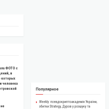
ала ФОТО с
ений, в
е которых
и человека
етровской
Популярное
Weekly: псевдокриптоакадемія України,
 не
збитки Strategy, Дуров у розшуку та