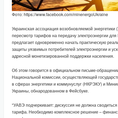
Фото: https://www.facebook.com/minenergoUkraine
Украинская ассоциация возобновляемой энергетики 
пересмотр тарифов на передачу электроэнергии для 
предлагает одновременно начать практическую реа
защиты уязвимых потребителей электроэнергии и ус
адресной монетизированной поддержки населения.
Об этом говорится в официальном письме-обращении
Национальной комиссии, осуществляющей государст
в сферах энергетики и коммунуслуг (НКРЭКУ) и Мини
Украины, обнародованном в Фейсбуке.
"УАВЭ подчеркивает: дискуссия не должна сводиться 
тарифа. Необходимо комплексное решение – финан