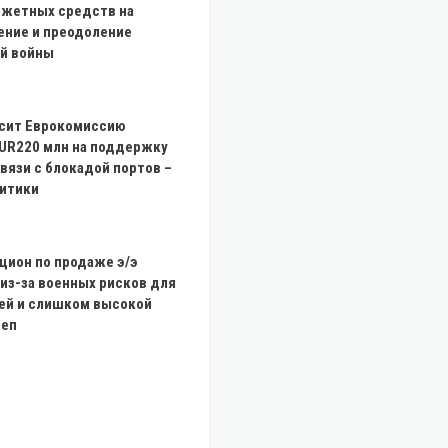
джетных средств на
ение и преодоление
й войны
осит Еврокомиссию
UR220 млн на поддержку
связи с блокадой портов –
итики
цион по продаже э/э
из-за военных рисков для
ей и слишком высокой
деп