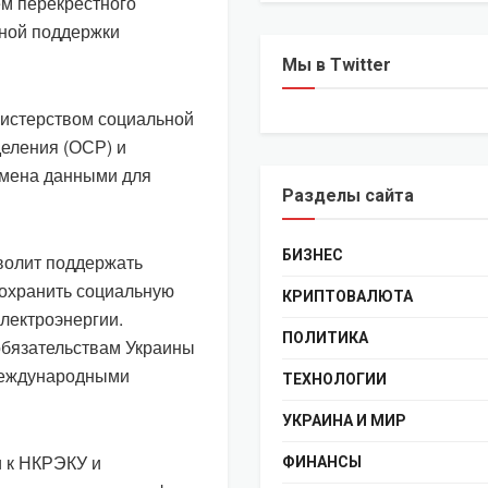
м перекрестного
нной поддержки
Мы в Twitter
нистерством социальной
деления (ОСР) и
бмена данными для
Разделы сайта
БИЗНЕС
волит поддержать
сохранить социальную
КРИПТОВАЛЮТА
лектроэнергии.
ПОЛИТИКА
обязательствам Украины
международными
ТЕХНОЛОГИИ
УКРАИНА И МИР
и к НКРЭКУ и
ФИНАНСЫ