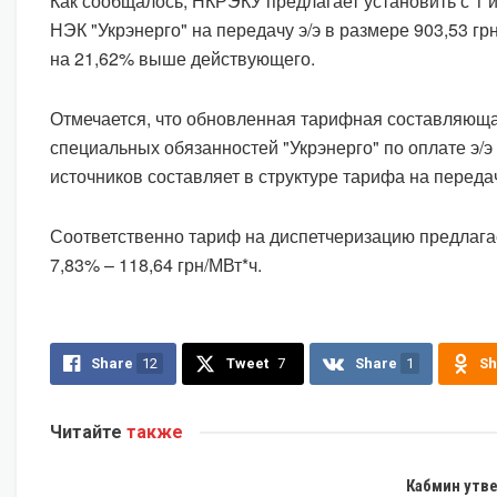
Как сообщалось, НКРЭКУ предлагает установить с 1 
НЭК "Укрэнерго" на передачу э/э в размере 903,53 грн
на 21,62% выше действующего.
Отмечается, что обновленная тарифная составляющ
специальных обязанностей "Укрэнерго" по оплате э/э
источников составляет в структуре тарифа на передач
Соответственно тариф на диспетчеризацию предлага
7,83% – 118,64 грн/МВт*ч.
Share
12
Tweet
7
Share
1
Sh
Читайте
также
ЭКОНОМИКА
Кабмин утв