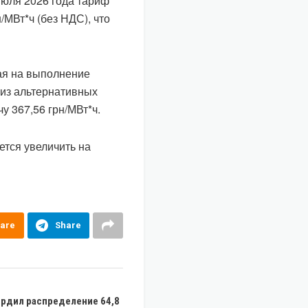
июля 2026 года тариф
/МВт*ч (без НДС), что
ая на выполнение
 из альтернативных
у 367,56 грн/МВт*ч.
ется увеличить на
are
Share
ердил распределение 64,8