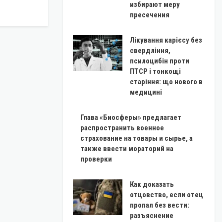
избирают меру
пресечения
Лікування карієсу без
свердління,
псилоцибін проти
ПТСР і тонкощі
старіння: що нового в
медицині
Глава «Биосферы» предлагает
распространить военное
страхование на товары и сырье, а
также ввести мораторий на
проверки
Как доказать
отцовство, если отец
пропал без вести:
разъяснение