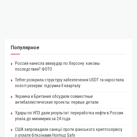
Популярное
Россия нанесла авиаудар по Херсону: каковы
последствия? ФОТО
Tether розкрила структуру забезпечення USDT та наростила
золоті резерви: підсумки II кварталу
Украина и Британия обсудили совместные
антибаллистические проекты: первые детали
Удары по НПЗ дали результат: переработка нефти в России
упала до минимума за 24 года
США запровадили санкції проти іранського криптосервісу
з оплати біткоїнами Hormuz Safe