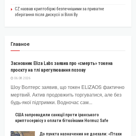
CZ назвав криптобіржі безпечнішими за приватне
зберігання після дискусії зі Віллі Ву
Главное
КРИПТОВАЛЮТА
Засновник Eliza Labs заявив про «смерть» токена
проєкту на тлі врегулювання позову
06.08.2026
Шоу Волтерс заявив, що токен ELIZAOS фактично
мертвий. Актив продовжить торгуватися, але без
будь-якої підтримки. Водночас сам...
США запровадили санкції проти іранського
криптосервісу з оплати біткоїнами Hormuz Safe
До пункта назначения не доехали: «Птахи