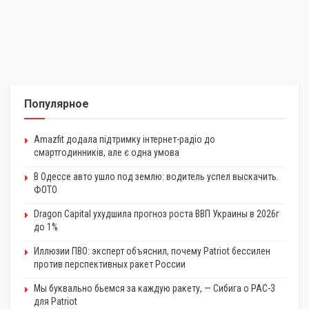
Популярное
Amazfit додала підтримку інтернет-радіо до
смартгодинників, але є одна умова
В Одессе авто ушло под землю: водитель успел выскачить.
ФОТО
Dragon Capital ухудшила прогноз роста ВВП Украины в 2026г
до 1%
Иллюзии ПВО: эксперт объяснил, почему Patriot бессилен
против перспективных ракет России
Мы буквально бьемся за каждую ракету, — Сибига о PAC-3
для Patriot