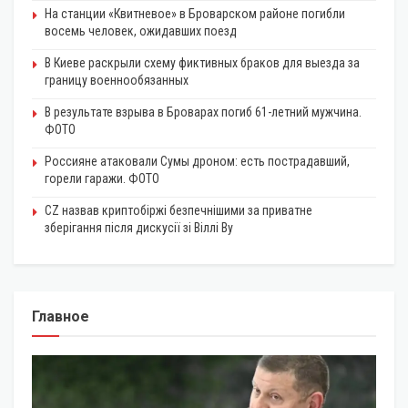
На станции «Квитневое» в Броварском районе погибли
восемь человек, ожидавших поезд
В Киеве раскрыли схему фиктивных браков для выезда за
границу военнообязанных
В результате взрыва в Броварах погиб 61-летний мужчина.
ФОТО
Россияне атаковали Сумы дроном: есть пострадавший,
горели гаражи. ФОТО
CZ назвав криптобіржі безпечнішими за приватне
зберігання після дискусії зі Віллі Ву
Главное