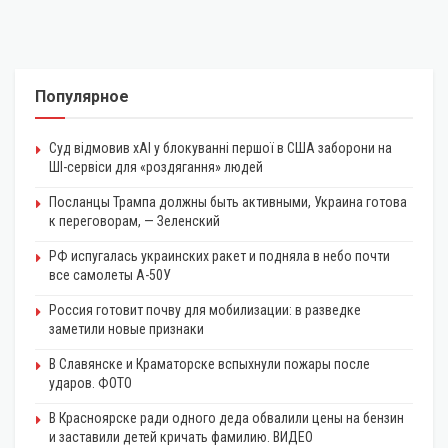
Популярное
Суд відмовив xAI у блокуванні першої в США заборони на
ШІ-сервіси для «роздягання» людей
Посланцы Трампа должны быть активными, Украина готова
к переговорам, — Зеленский
РФ испугалась украинских ракет и подняла в небо почти
все самолеты А-50У
Россия готовит почву для мобилизации: в разведке
заметили новые признаки
В Славянске и Краматорске вспыхнули пожары после
ударов. ФОТО
В Красноярске ради одного деда обвалили цены на бензин
и заставили детей кричать фамилию. ВИДЕО