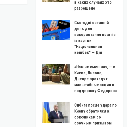
в каких случаях это
разрешено
Сьогодні останній
день для
використання коштів
із картки
"Національний
кешбек" — Дія
«Нам не смешно», — в
Киеве, Львове,
Днепре проходят
масштабные акции в
поддержку Федорова
Сибига после удара по
Киеву обратился к
союзникам со
срочным призывом