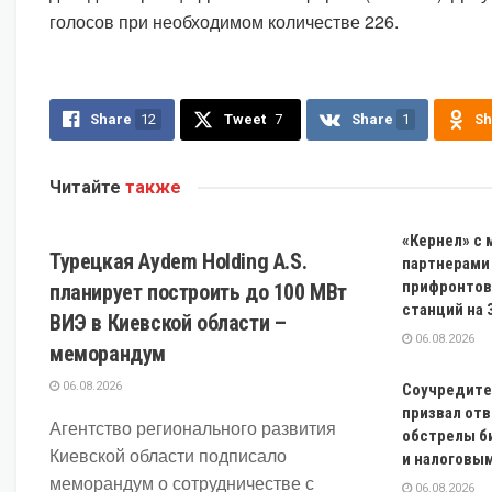
голосов при необходимом количестве 226.
Share
12
Tweet
7
Share
1
Sh
Читайте
также
ЭКОНОМИКА
«Кернел» с
Турецкая Aydem Holding A.S.
партнерами
прифронтов
планирует построить до 100 МВт
станций на 
ВИЭ в Киевской области –
06.08.2026
меморандум
06.08.2026
Соучредите
призвал от
Агентство регионального развития
обстрелы б
Киевской области подписало
и налоговы
меморандум о сотрудничестве с
06.08.2026