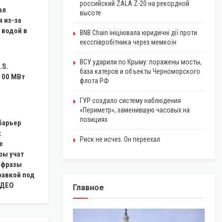
российский ZALA Z-20 на рекордной
ал
высоте
 из-за
 водой в
BNB Chain ініціювала юридичні дії проти
ексспівробітника через мемкоїн
ВСУ ударили по Крыму: поражены мосты,
.S.
база катеров и объекты Черноморского
100 МВт
флота РФ
ГУР создало систему наблюдения
«Периметр», заменившую часовых на
позициях
барьер
:
Риск не исчез. Он переехал
е
ры учат
 фразы
равкой под
ИДЕО
Главное