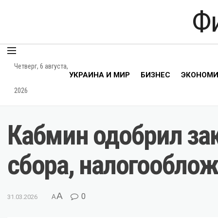
Ф
Четверг, 6 августа,
УКРАИНА И МИР
БИЗНЕС
ЭКОНОМ
2026
Кабмин одобрил за
сбора, налогообло
A
0
31.03.2026
A