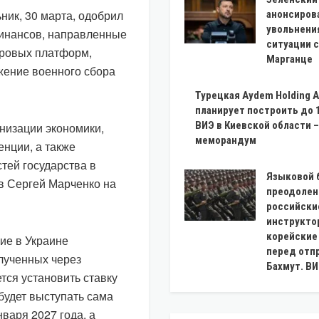
ник, 30 марта, одобрил
анонсиров
увольнения
финансов, направленные
ситуации с
фровых платформ,
Марганце
ение военного сбора
Турецкая Aydem Holding A
планирует построить до 
ВИЭ в Киевской области –
енизации экономики,
меморандум
нции, а также
тей государства в
Языковой 
в Сергей Марченко на
преодолен
российски
инструкто
корейские
ие в Украине
перед отп
лученных через
Бахмут. В
ся установить ставку
будет выступать сама
варя 2027 года, а