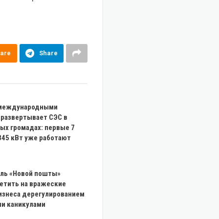
are
Share
 международными
 развертывает СЭС в
ых громадах: первые 7
345 кВт уже работают
ль «Новой пошты»
ветить на вражеские
изнеса дерегулированием
ми каникулами