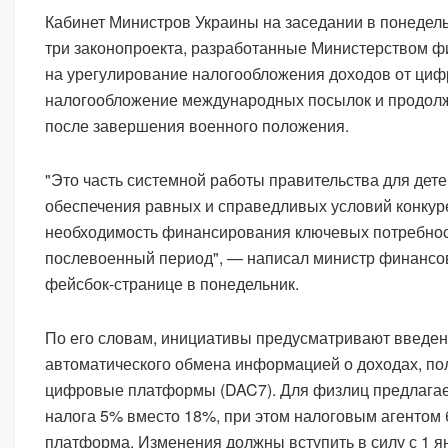
Кабинет Министров Украины на заседании в понедель
три законопроекта, разработанные Министерством 
на урегулирование налогообложения доходов от ци
налогообложение международных посылок и продолж
после завершения военного положения.
"Это часть системной работы правительства для дет
обеспечения равных и справедливых условий конкуре
необходимость финансирования ключевых потребнос
послевоенный период", — написал министр финансо
фейсбок-странице в понедельник.
По его словам, инициативы предусматривают введен
автоматического обмена информацией о доходах, по
цифровые платформы (DAC7). Для физлиц предлагает
налога 5% вместо 18%, при этом налоговым агентом 
платформа. Изменения должны вступить в силу с 1 ян