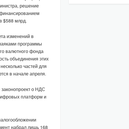
министра, решение
и финансированием
в $588 млрд.
ета изменений в
 маяками программы
го валютного фонда
ость объединения этих
 несколько частей для
тся в начале апреля.
е законопроект о НДС
цифровых платформ и
 налогообложении
мент набрал лишь 168