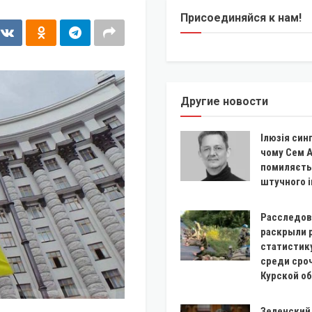
Присоединяйся к нам!
Другие новости
Ілюзія син
чому Сем 
помиляєть
штучного 
Расследов
раскрыли 
статистик
среди сро
Курской о
Зеленский