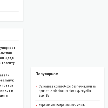
гулярності:
Альтман
ся щодо
інтелекту
Популярное
атели
реальную
у потерь
CZ назвав криптобіржі безпечнішими за
чников в
приватне зберігання після дискусії зі
блсти
Віллі Ву
Украинские пограничники сбили