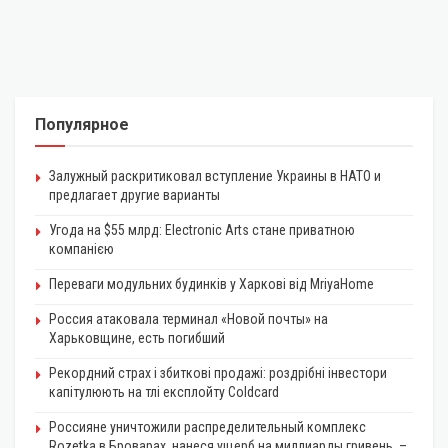
Популярное
Залужный раскритиковал вступление Украины в НАТО и
предлагает другие варианты
Угода на $55 млрд: Electronic Arts стане приватною
компанією
Переваги модульних будинків у Харкові від MriyaHome
Россия атаковала терминал «Новой почты» на
Харьковщине, есть погибший
Рекордний страх і збиткові продажі: роздрібні інвестори
капітулюють на тлі експлойту Coldcard
Россияне уничтожили распределительный комплекс
Rozetka в Броварах, нанеся ущерб на миллиарды гривень, –