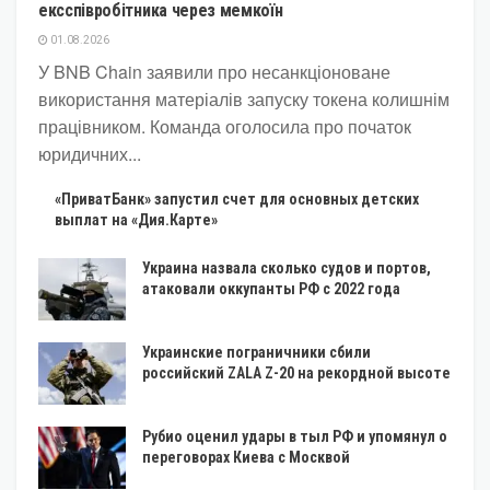
ексспівробітника через мемкоїн
01.08.2026
У BNB Chain заявили про несанкціоноване
використання матеріалів запуску токена колишнім
працівником. Команда оголосила про початок
юридичних...
«ПриватБанк» запустил счет для основных детских
выплат на «Дия.Карте»
Украина назвала сколько судов и портов,
атаковали оккупанты РФ с 2022 года
Украинские пограничники сбили
российский ZALA Z-20 на рекордной высоте
Рубио оценил удары в тыл РФ и упомянул о
переговорах Киева с Москвой