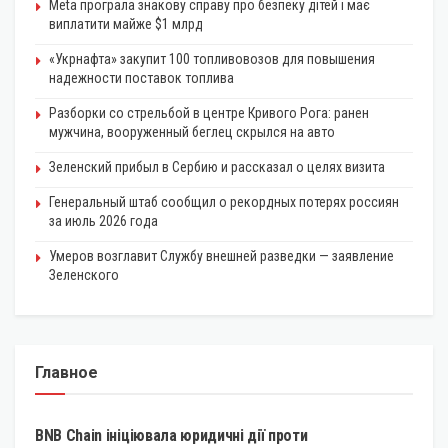
Meta програла знакову справу про безпеку дітей і має
виплатити майже $1 млрд
«Укрнафта» закупит 100 топливовозов для повышения
надежности поставок топлива
Разборки со стрельбой в центре Кривого Рога: ранен
мужчина, вооруженный беглец скрылся на авто
Зеленский прибыл в Сербию и рассказал о целях визита
Генеральный штаб сообщил о рекордных потерях россиян
за июль 2026 года
Умеров возглавит Службу внешней разведки — заявление
Зеленского
Главное
КРИПТОВАЛЮТА
BNB Chain ініціювала юридичні дії проти