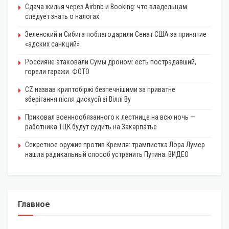
Сдача жилья через Airbnb и Booking: что владельцам
следует знать о налогах
Зеленский и Сибига поблагодарили Сенат США за принятие
«адских санкций»
Россияне атаковали Сумы дроном: есть пострадавший,
горели гаражи. ФОТО
CZ назвав криптобіржі безпечнішими за приватне
зберігання після дискусії зі Віллі Ву
Приковал военнообязанного к лестнице на всю ночь —
работника ТЦК будут судить на Закарпатье
Секретное оружие против Кремля: трампистка Лора Лумер
нашла радикальный способ устранить Путина. ВИДЕО
Главное
КРИПТОВАЛЮТА