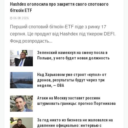
Hashdex оголосила про закриття свого спотового
біткоїн ETF
06.08.2026
Перший спотовий біткоїн-ETF піде з ринку 17
серпня. Це продукт від Hashdex під тікером DEFI.
Фонд розпродасть...
Зеленский намекнул на смену посла в
Польше, у него будет новая должность
Над Харьковом уже строят «купол» от
дронов, результаты будут через три
недели, — ОВА
Атаки на Москву заставят россиян
штурмовать границы: прогноз Портникова
За год никто из бизнеса не жаловался на
давление официально: интервью с