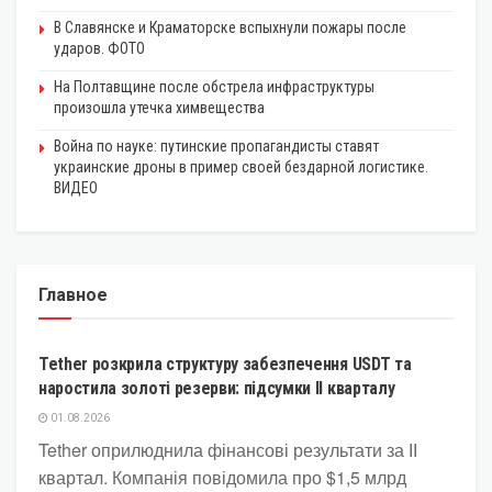
В Славянске и Краматорске вспыхнули пожары после
ударов. ФОТО
На Полтавщине после обстрела инфраструктуры
произошла утечка химвещества
Война по науке: путинские пропагандисты ставят
украинские дроны в пример своей бездарной логистике.
ВИДЕО
Главное
КРИПТОВАЛЮТА
Tether розкрила структуру забезпечення USDT та
наростила золоті резерви: підсумки II кварталу
01.08.2026
Tether оприлюднила фінансові результати за ІІ
квартал. Компанія повідомила про $1,5 млрд