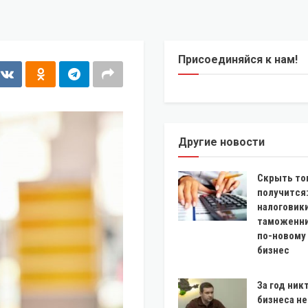
Присоединяйся к нам!
Другие новости
Скрыть то
получится
налоговики
таможенни
по-новому
бизнес
За год ник
бизнеса н