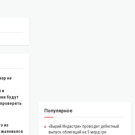
вар не
:
 и
ки будут
 проверять
Популярное
то из
«Вырий Индастри» проводит дебютный
е жаловался
выпуск облигаций на 5 млрд грн