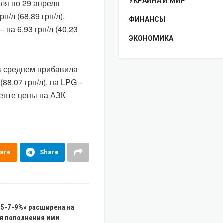
УКРАИНА И МИР
ля по 29 апреля
н/л (68,89 грн/л),
ФИНАНСЫ
– на 6,93 грн/л (40,23
ЭКОНОМИКА
 в среднем прибавила
 (88,07 грн/л), на LPG –
менте цены на АЗК
are
Share
5-7-9%» расширена на
я пополнения ими