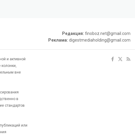
Редакция:
finoboz.net@gmail.com
Реклама:
digestmediaholding@gmail.com
ной и активной
 колонки,
тельным вне
ксирования
дственно в
ие стандартов
 публикаций или
ания