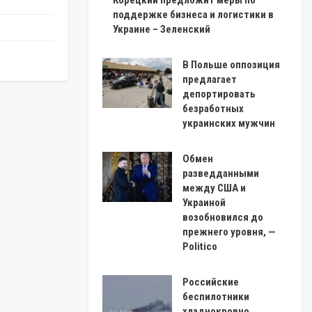
Корецкий предложит меры по
поддержке бизнеса и логистики в
Украине – Зеленский
В Польше оппозиция
предлагает
депортировать
безработных
украинских мужчин
Обмен
разведданными
между США и
Украиной
возобновился до
прежнего уровня, —
Politico
Российские
беспилотники
хладнокровно