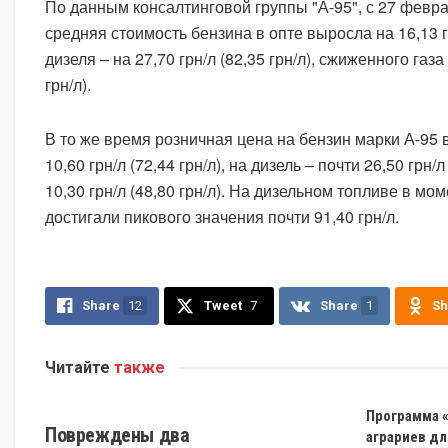
По данным консалтинговой группы "А-95", с 27 февра
средняя стоимость бензина в опте выросла на 16,13 гр
дизеля – на 27,70 грн/л (82,35 грн/л), сжиженного газа 
грн/л).
В то же время розничная цена на бензин марки А-95
10,60 грн/л (72,44 грн/л), на дизель – почти 26,50 грн/л
10,30 грн/л (48,80 грн/л). На дизельном топливе в мо
достигали пикового значения почти 91,40 грн/л.
Share
12
Tweet
7
Share
1
Sh
Читайте
также
ЭКОНОМИКА
Программа «
Повреждены два
аграриев дл