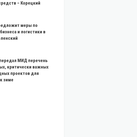
средств – Корецкий
редложит меры по
изнеса и логистики в
еленский
 передал МИД перечень
ых, критически важных
ных проектов для
к зиме