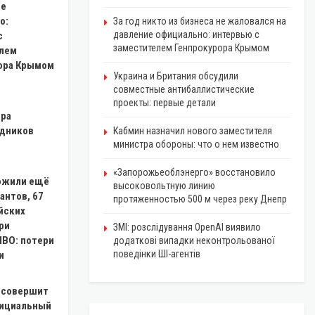
ие
о:
За год никто из бизнеса не жаловался на
давление официально: интервью с
с
заместителем Генпрокурора Крымом
лем
ора Крымом
Украина и Британия обсудили
совместные антибаллистические
проекты: первые детали
тра
удников
Кабмин назначил нового заместителя
министра обороны: что о нем известно
«Запорожьеоблэнерго» восстановило
ожили ещё
высоковольтную линию
антов, 67
протяженностью 500 м через реку Днепр
йских
ри
ЗМІ: розслідування OpenAI виявило
ПВО: потери
додаткові випадки неконтрольованої
поведінки ШІ-агентів
и
 совершит
ициальный