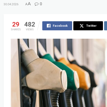
A
0
30.04.2026
A
29
482
Facebook
Twitter
SHARES
VIEWS