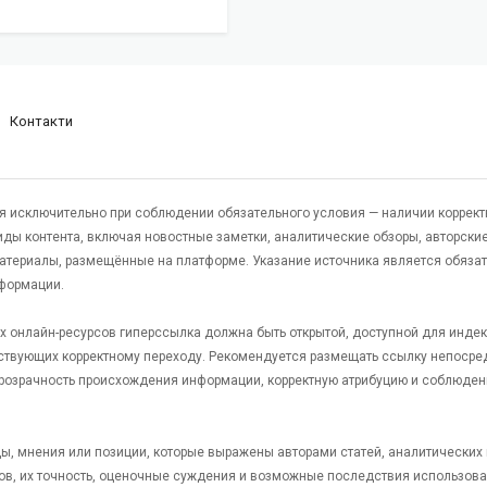
Контакти
я исключительно при соблюдении обязательного условия — наличии коррект
виды контента, включая новостные заметки, аналитические обзоры, авторские
атериалы, размещённые на платформе. Указание источника является обяза
формации.
гих онлайн-ресурсов гиперссылка должна быть открытой, доступной для инде
ствующих корректному переходу. Рекомендуется размещать ссылку непосре
 прозрачность происхождения информации, корректную атрибуцию и соблюден
яды, мнения или позиции, которые выражены авторами статей, аналитических
тов, их точность, оценочные суждения и возможные последствия использов