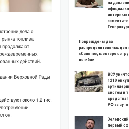
на давлен
официальн
интервью 
заместите
Генпрокур
отрении дела о
 рынка топлива
Повреждены два
 и продолжают
распределительных цен
 преждевременных
«Сильпо», шестеро сотр
погибли
ованных действий.
ВСУ уничт
едании Верховной Рады
1210 оккуп
артиллери
систем и т
средства 
ействуют около 1,2 тис.
РФ за сутк
оупотреблении
л он.
Зеленский
первый оф