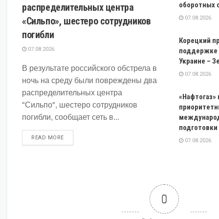
оборотных 
распределительных центра
07.08.2026
«Сильпо», шестеро сотрудников
погибли
Корецкий п
07.08.2026
поддержке б
Украине – З
В результате российского обстрела в
07.08.2026
ночь на среду были повреждены два
распределительных центра
«Нафтогаз»
"Сильпо", шестеро сотрудников
приоритетн
погибли, сообщает сеть в...
международ
подготовки 
DETAILS
READ MORE
07.08.2026
0