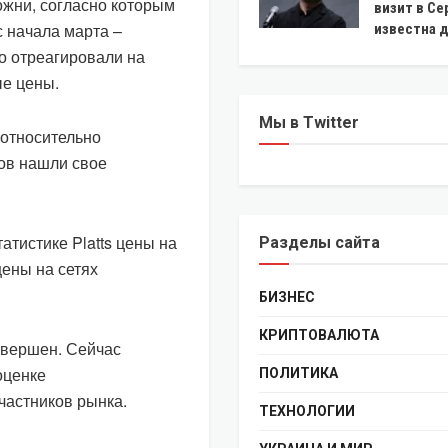
ожни, согласно которым
визит в Се
с начала марта –
известна 
о отреагировали на
ые цены.
Мы в Twitter
 относительно
сов нашли свое
атистике Platts цены на
Разделы сайта
цены на сетях
БИЗНЕС
КРИПТОВАЛЮТА
завершен. Сейчас
оценке
ПОЛИТИКА
частников рынка.
ТЕХНОЛОГИИ