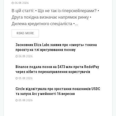
06.08.2026
В цій статті: • Що не так із гіперскейлерами? •
Друга похідна визначає напрямок ринку •
Дилема кредитного спеціаліста •...
DETAILS
READ MORE
Засновник Eliza Labs заявив про «смерть» токена
проєкту на тлі врегулювання позову
06.08.2026
Binance подала позов на $473 млн проти RedotPay
через нібито перенаправлення користувачів
05.08.2026
Circle відзвітувала про зростання показників USDC
та запуск Arc у мейннеті 16 вересня
05.08.2026