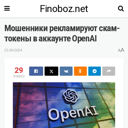
Finoboz.net
Мошенники рекламируют скам-
токены в аккаунте OpenAI
A
25.09.2024
A
29
SHARES