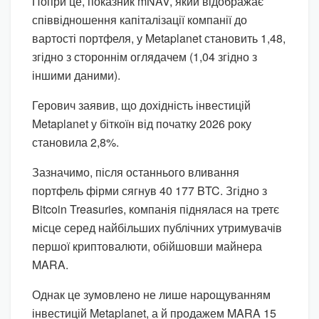
Попри це, показник mNAV, який відображає
співвідношення капіталізації компанії до
вартості портфеля, у Metaplanet становить 1,48,
згідно з стороннім оглядачем (1,04 згідно з
іншими даними).
Герович заявив, що дохідність інвестицій
Metaplanet у біткоїн від початку 2026 року
становила 2,8%.
Зазначимо, після останнього вливання
портфель фірми сягнув 40 177 BTC. Згідно з
Bitcoin Treasuries, компанія піднялася на третє
місце серед найбільших публічних утримувачів
першої криптовалюти, обійшовши майнера
MARA.
Однак це зумовлено не лише нарощуванням
інвестицій Metaplanet, а й продажем MARA 15