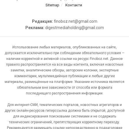
Sitemap
Контакти
Редакция:
finoboz.net@gmail.com
Реклама:
digestmediaholding@gmail.com
Использование любых материалов, опубликованных на сайте,
допускается исключительно при соблюдении обязательного условия —
наличии корректной и активной ссылки на ресурс Finoboz.net. Данное
правило распространяется на все виды контента, включая новостные
заметки, аналитические обзоры, авторские колонки, экспертные
комментарии, мультимедийные публикации и любые другие
материалы, размещённые на платформе. Указание источника является
обязательным вне зависимости от способа или формата
последующего распространения информации.
Для интернет-СМИ, тематических порталов, новостных агрегаторов и
других онлайн-ресурсов гиперссылка должна быть открытой, доступной
для индексирования поисковыми системами и не содержать
технических ограничений, препятствующих корректному переходу.
Рекомендуется размещать ссылку непосредственно в подзаголовке