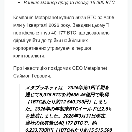
Раніше майнер продав понад 15 000 BTC.
Компанія Metaplanet купила 5075 BTC за $405
млн у I кварталі 2026 року. Завдяки цьому її
портфель сягнув 40 177 BTC, що дозволило
фірмі увійти до трійки найбільших
корпоративних утримувачів першої
криптовалюти.
Про інвестицію повідомив CEO Metaplanet
Саймон Герович.
メタプラネットは、2026年第1四半期を
通じて5,075 BTCを約636.45億円で取得
（1BTCあたり約12,540,793円）しまし
た。2026年の年初来BTCイールドは2.8%
を達成しました。2026年3月31日現在、
当社の保有量は40,177 BTCで、約
6,233.70億円（1BTCあたり約15,515,598