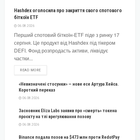
Hashdex оголосила про закриття свого спотового
біткоїн ETF
06.08.2026
Перший спотовий біткоїн-ETF піде з ринку 17
серпня. Це продукт від Hashdex під тікером
DEFI. Фонд розпродасть активи, ліквідує
частки...
DETAILS
READ MORE
«Невизначені стосунки» — нове есе Артура Хейса.
Короткий переказ
06.08.2026
Засновник Eliza Labs заявив про «смерть» токена
проєкту на тлі врегулювання позову
06.08.2026
Binance подала позов на $473 млн проти RedotPay