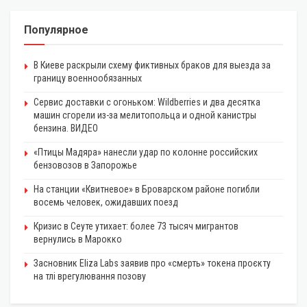
Популярное
В Киеве раскрыли схему фиктивных браков для выезда за
границу военнообязанных
Сервис доставки с огоньком: Wildberries и два десятка
машин сгорели из-за мелитопольца и одной канистры
бензина. ВИДЕО
«Птицы Мадяра» нанесли удар по колонне российских
бензовозов в Запорожье
На станции «Квитневое» в Броварском районе погибли
восемь человек, ожидавших поезд
Кризис в Сеуте утихает: более 73 тысяч мигрантов
вернулись в Марокко
Засновник Eliza Labs заявив про «смерть» токена проєкту
на тлі врегулювання позову