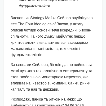
фундаменталісти.
Засновник Strategy Майкл Сейлор опублікував
есе The Four Ideologies of Bitcoin, у якому
описав чотири основні течії всередині біткоїн-
спільноти. На його думку, майбутнє першої
криптовалюти визначатиметься взаємодією
максималістів, капіталістів, технологів і
фундаменталістів.
За словами Сейлора, біткоїн давно вийшов за
межі вузького технологічного експерименту та
став глобальною монетарною мережею, яка
впливає на інвесторів, компанії, банки, ринки
капіталу та навіть держави.
Розпродаж, паніка та біткоїн на межі: що
відбувається з крипторинком? 04.06.2026