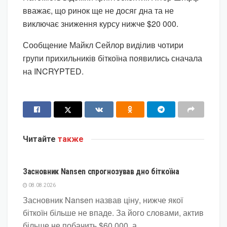
вважає, що ринок ще не досяг дна та не
виключає зниження курсу нижче $20 000.
Сообщение Майкл Сейлор виділив чотири
групи прихильників біткоїна появились сначала
на INCRYPTED.
Читайте
также
КРИПТОВАЛЮТА
Засновник Nansen спрогнозував дно біткоїна
08.08.2026
Засновник Nansen назвав ціну, нижче якої
біткоїн більше не впаде. За його словами, актив
більше не побачить $60 000, а...