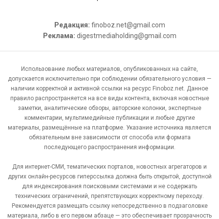
Редакция:
finoboz.net@gmail.com
Реклама:
digestmediaholding@gmail.com
Использование любых материалов, опубликованных на сайте,
допускается исключительно при соблюдении обязательного условия —
наличии корректной и активной ссылки на ресурс Finoboz.net. Данное
правило распространяется на все виды контента, включая новостные
заметки, аналитические обзоры, авторские колонки, экспертные
комментарии, мультимедийные публикации и любые другие
материалы, размещённые на платформе. Указание источника является
обязательным вне зависимости от способа или формата
последующего распространения информации.
Для интернет-СМИ, тематических порталов, новостных агрегаторов и
других онлайн-ресурсов гиперссылка должна быть открытой, доступной
для индексирования поисковыми системами и не содержать
технических ограничений, препятствующих корректному переходу.
Рекомендуется размещать ссылку непосредственно в подзаголовке
материала, либо в его первом абзаце — это обеспечивает прозрачность