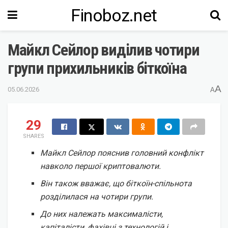
Finoboz.net
Майкл Сейлор виділив чотири
групи прихильників біткоїна
A
05.06.2026
A
29
SHARES
Майкл Сейлор пояснив головний конфлікт
навколо першої криптовалюти.
Він також вважає, що біткоїн-спільнота
розділилася на чотири групи.
До них належать максималісти,
капіталісти, фахівці з технологій і