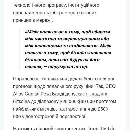
технологічного прогресу, інституційного
впровадження та збереження базових
принципів мережі.
«Місія полягає не в тому, щоб обирати
між чистотою та впровадженням або
між інноваціями та стабільністю. Місія
полягає в тому, щоб біткоїн залишався
біткоїном, поки світ будує на його
основі», — підсумував автор.
Паралельно зʼявляються дедалі більш полярні
прогнози щодо подальшого руху ціни. Так, CEO
Atlas Capital Реза Банді допускає як падіння
біткоїна до діапазону $26 000-$30 000 протягом
найближчих місяців, так і зростання до $500
000 у довгостроковій перспективі.
Натомість відомий криптоскептик Пітер Шифф