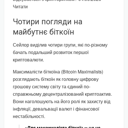
Читати
Чотири погляди на
майбутнє біткоїн
Сейлор виділив чотири групи, які по-різному
бачать подальший розвиток першої
криптовалюти.
Максималісти біткоїна (Bitcoin Maximalists)
розглядають біткоїн як головну цифрову
грошову систему світу та єдиний по-
справжньому децентралізований криптоактив.
Вони наголошують на його ролі як захисту від
інфляції, девальвації валют і фінансової
нестабільності.
«Для максималіста біткоїн — це не