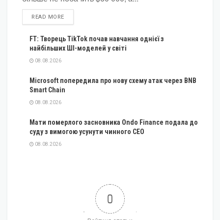
DETAILS
READ MORE
FT: Творець TikTok почав навчання однієї з
найбільших ШІ-моделей у світі
08.08.2026
Microsoft попередила про нову схему атак через BNB
Smart Chain
08.08.2026
Мати померлого засновника Ondo Finance подала до
суду з вимогою усунути чинного CEO
08.08.2026
0