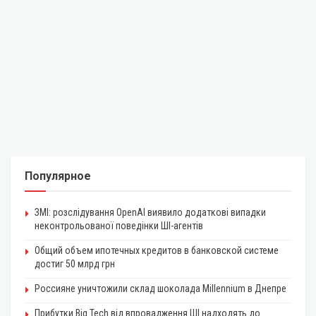
Популярное
ЗМІ: розслідування OpenAI виявило додаткові випадки
неконтрольованої поведінки ШІ-агентів
Общий объем ипотечных кредитов в банковской системе
достиг 50 млрд грн
Россияне уничтожили склад шоколада Millennium в Днепре
Прибутки Big Tech від впровадження ШІ надходять до