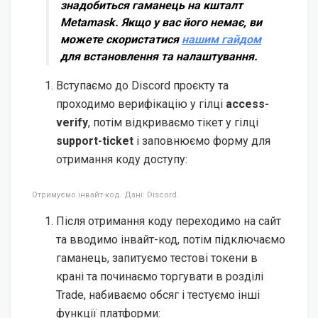
знадобиться гаманець на кшталт
Metamask. Якщо у вас його немає, ви
можете скористатися
нашим гайдом
для встановлення та налаштування.
Вступаємо до Discord проєкту та
проходимо верифікацію у гілці
access-
verify
, потім відкриваємо тікет у гілці
support-ticket
і заповнюємо форму для
отримання коду доступу:
Отримуємо інвайт-код. Дані: Discord.
Після отримання коду переходимо на сайт
та вводимо інвайт-код, потім підключаємо
гаманець, запитуємо тестові токени в
крані та починаємо торгувати в розділі
Trade, набиваємо обсяг і тестуємо інші
функції платформи: