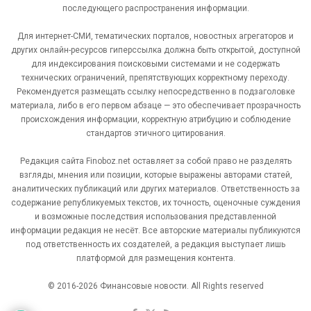
последующего распространения информации.
Для интернет-СМИ, тематических порталов, новостных агрегаторов и
других онлайн-ресурсов гиперссылка должна быть открытой, доступной
для индексирования поисковыми системами и не содержать
технических ограничений, препятствующих корректному переходу.
Рекомендуется размещать ссылку непосредственно в подзаголовке
материала, либо в его первом абзаце — это обеспечивает прозрачность
происхождения информации, корректную атрибуцию и соблюдение
стандартов этичного цитирования.
Редакция сайта Finoboz.net оставляет за собой право не разделять
взгляды, мнения или позиции, которые выражены авторами статей,
аналитических публикаций или других материалов. Ответственность за
содержание републикуемых текстов, их точность, оценочные суждения
и возможные последствия использования представленной
информации редакция не несёт. Все авторские материалы публикуются
под ответственность их создателей, а редакция выступает лишь
платформой для размещения контента.
© 2016-2026 Финансовые новости. All Rights reserved