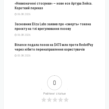
«Невизначені стосунки» — нове есе Артура Хейса.
Короткий переказ
06.08.2026
Засновник Eliza Labs заявив про «смерть» токена
проєкту на тлі врегулювання позову
06.08.2026
Binance подала позов на $473 млн проти RedotPay
через нібито перенаправлення користувачів
05.08.2026
0
Рейтинг статьи