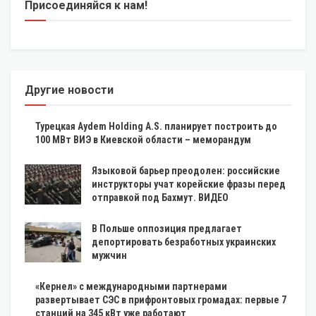
Присоединяйся к нам!
Другие новости
Турецкая Aydem Holding A.S. планирует построить до
100 МВт ВИЭ в Киевской области – меморандум
Языковой барьер преодолен: российские
инструкторы учат корейские фразы перед
отправкой под Бахмут. ВИДЕО
В Польше оппозиция предлагает
депортировать безработных украинских
мужчин
«Кернел» с международными партнерами
развертывает СЭС в прифронтовых громадах: первые 7
станций на 345 кВт уже работают