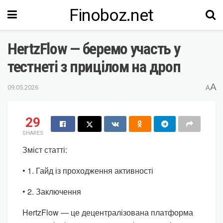
Finoboz.net
HertzFlow — беремо участь у
тестнеті з прицілом на дроп
A
09.05.2026
A
29
SHARES
Зміст статті:
• 1. Гайд із проходження активності
• 2. Заключення
HertzFlow — це децентралізована платформа