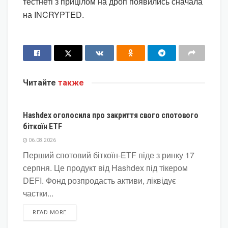
тестнеті з прицілом на дроп появились сначала
на INCRYPTED.
Читайте
также
КРИПТОВАЛЮТА
Hashdex оголосила про закриття свого спотового
біткоїн ETF
06.08.2026
Перший спотовий біткоїн-ETF піде з ринку 17
серпня. Це продукт від Hashdex під тікером
DEFI. Фонд розпродасть активи, ліквідує
частки...
DETAILS
READ MORE