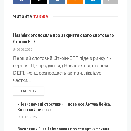
Читайте
также
КРИПТОВАЛЮТА
Hashdex оголосила про закриття свого спотового
біткоїн ETF
06.08.2026
Перший спотовий біткоїн-ETF піде з ринку 17
серпня. Це продукт від Hashdex під тікером
DEFI. Фонд розпродасть активи, ліквідує
частки...
DETAILS
READ MORE
«Невизначені стосунки» — нове есе Артура Хейса.
Короткий переказ
06.08.2026
Засновник Eliza Labs заявив про «смерть» токена