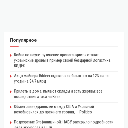
Популярное
Война по науке: путинские пропагандисты ставят
украинские дроны в пример своей бездарной логистике.
ВИДЕО
Акції майнера Bitdeer підскочили більш ніж на 12% на тлі
угоди на $4,7 млрд
Прилеты в дома, пылают склады и есть жертвы: все
последствия атаки на Киев
Обмен разведданными между США и Украиной
возобновился до прежнего уровня, — Politico
Подозрение Стефанишиной: НАБУ раскрыло подробности
дела экс-посла в США