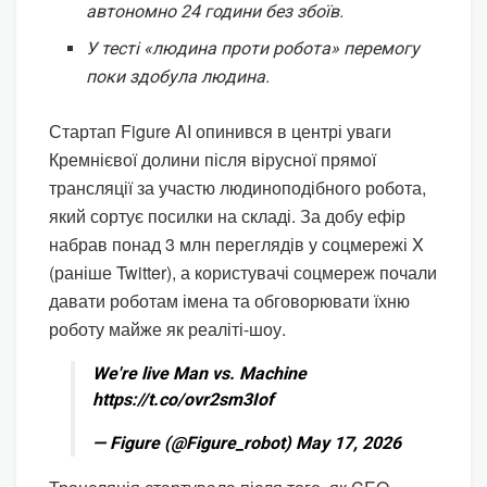
автономно 24 години без збоїв.
У тесті «людина проти робота» перемогу
поки здобула людина.
Стартап Figure AI опинився в центрі уваги
Кремнієвої долини після вірусної прямої
трансляції за участю людиноподібного робота,
який сортує посилки на складі. За добу ефір
набрав понад 3 млн переглядів у соцмережі X
(раніше Twitter), а користувачі соцмереж почали
давати роботам імена та обговорювати їхню
роботу майже як реаліті-шоу.
We're live Man vs. Machine
https://t.co/ovr2sm3Iof
— Figure (@Figure_robot) May 17, 2026