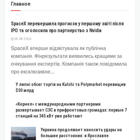
Главное
КРИПТОВАЛЮТА
SpaceX перевершила прогнози у першому звіті після
IPO та оголосила про партнерство з Nvidia
05.08.2026
SpaceX вперше відзвітувала як публічна
компанія. Фінрезультати виявились кращими за
очікування експертів. Компанія також повідомила
про ексклюзивне...
У липні обсяг торгів на Kalshi та Polymarket перевищив
$50 млрд
«Кернел» с международными партнерами
развертывает СЭС в прифронтовых громадах: первые 7
станций на 345 кВт уже работают
Украина продолжает наносить удары на
большие расстояния: в Ярославле