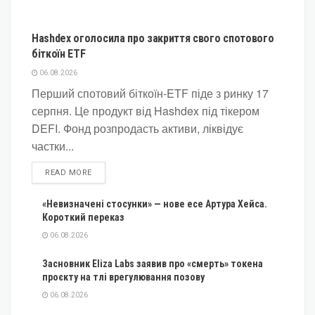
КРИПТОВАЛЮТА
Hashdex оголосила про закриття свого спотового
біткоїн ETF
06.08.2026
Перший спотовий біткоїн-ETF піде з ринку 17
серпня. Це продукт від Hashdex під тікером
DEFI. Фонд розпродасть активи, ліквідує
частки...
DETAILS
READ MORE
«Невизначені стосунки» — нове есе Артура Хейса.
Короткий переказ
06.08.2026
Засновник Eliza Labs заявив про «смерть» токена
проєкту на тлі врегулювання позову
06.08.2026