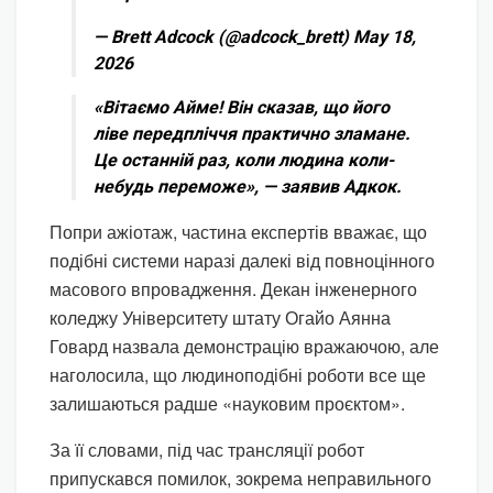
— Brett Adcock (@adcock_brett) May 18,
2026
«Вітаємо Айме! Він сказав, що його
ліве передпліччя практично зламане.
Це останній раз, коли людина коли-
небудь переможе», — заявив Адкок.
Попри ажіотаж, частина експертів вважає, що
подібні системи наразі далекі від повноцінного
масового впровадження. Декан інженерного
коледжу Університету штату Огайо Аянна
Говард назвала демонстрацію вражаючою, але
наголосила, що людиноподібні роботи все ще
залишаються радше «науковим проєктом».
За її словами, під час трансляції робот
припускався помилок, зокрема неправильного