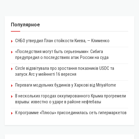
Популярное
СНБО утвердил План стойкости Киева, — Клименко
«Последствия могут быть серьезными»: Сибига
предупредил о последствиях атак России на суда
Circle відзвітувала про зростання показників USDC та
запуск Arc у мейннеті 16 вересня
Переваги модульних будинків у Харкові від MriyaHome
В нескольких городах оккупированного Крыма прогремели
взрывы: известно о ударе в районе нефтебазы
К программе «Плюсы» присоединилась сеть гипермаркетов