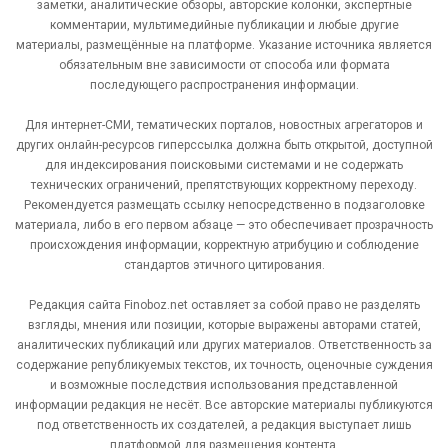
заметки, аналитические обзоры, авторские колонки, экспертные
комментарии, мультимедийные публикации и любые другие
материалы, размещённые на платформе. Указание источника является
обязательным вне зависимости от способа или формата
последующего распространения информации.
Для интернет-СМИ, тематических порталов, новостных агрегаторов и
других онлайн-ресурсов гиперссылка должна быть открытой, доступной
для индексирования поисковыми системами и не содержать
технических ограничений, препятствующих корректному переходу.
Рекомендуется размещать ссылку непосредственно в подзаголовке
материала, либо в его первом абзаце — это обеспечивает прозрачность
происхождения информации, корректную атрибуцию и соблюдение
стандартов этичного цитирования.
Редакция сайта Finoboz.net оставляет за собой право не разделять
взгляды, мнения или позиции, которые выражены авторами статей,
аналитических публикаций или других материалов. Ответственность за
содержание републикуемых текстов, их точность, оценочные суждения
и возможные последствия использования представленной
информации редакция не несёт. Все авторские материалы публикуются
под ответственность их создателей, а редакция выступает лишь
платформой для размещения контента.