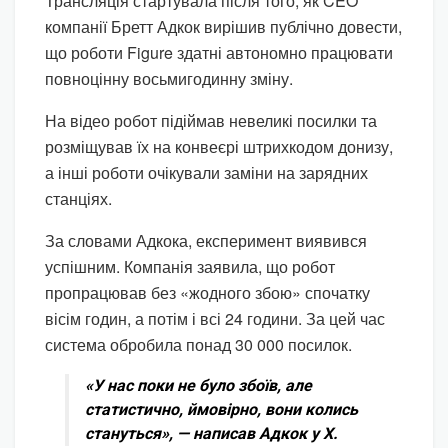
Трансляція стартувала після того, як CEO
компанії Бретт Адкок вирішив публічно довести,
що роботи Figure здатні автономно працювати
повноцінну восьмигодинну зміну.
На відео робот підіймав невеликі посилки та
розміщував їх на конвеєрі штрихкодом донизу,
а інші роботи очікували заміни на зарядних
станціях.
За словами Адкока, експеримент виявився
успішним. Компанія заявила, що робот
пропрацював без «жодного збою» спочатку
вісім годин, а потім і всі 24 години. За цей час
система обробила понад 30 000 посилок.
«У нас поки не було збоїв, але
статистично, ймовірно, вони колись
стануться», — написав Адкок у X.