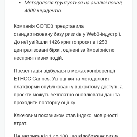
Методологія ґрунтується на аналізі понад
4000 інцидентів.
Компанія CORE3 представила
стандартизовану базу ризиків у Web3-індустрії.
До неї увійшли 1426 криптопроєктів і 253
централізовані біржі, оцінені за ймовірністю
несприятливих подій.
Презентація відбулася в межах конференції
ETHCC Cannes. Усі оцінки та методологія
платформи опубліковані у відкритому доступі, а
проєкти можуть безплатно оновлювати дані та
проходити повторну оцінку.
Ключовим показником став індекс імовірності
втрат.
Це метрика від 1 до 100, що відображає ризик