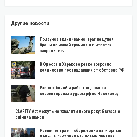
Другие новости
Ползучее вклинивание: враг нащупал
бреши на нашей границе и пытается
закрепиться
В Одессе и Харькове резко возросло
количество пострадавших от обстрела РФ
Разнорабочий и работница рынка
корректировали удары рф по Николаеву
CLARITY Act можуть не ухвалити цього року: Grayscale
оцінила шанси
Россияне тратят сбережения на «черный
день»: в СЗРУ увидели новый признак