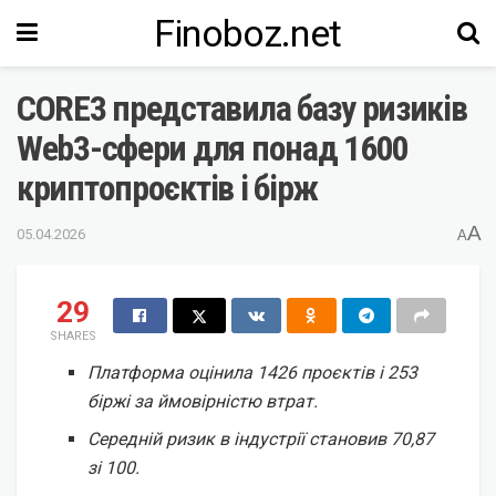
Finoboz.net
CORE3 представила базу ризиків
Web3-сфери для понад 1600
криптопроєктів і бірж
A
05.04.2026
A
29
SHARES
Платформа оцінила 1426 проєктів і 253
біржі за ймовірністю втрат.
Середній ризик в індустрії становив 70,87
зі 100.