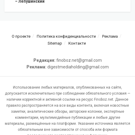
– Лепушинский
О проекте
Политика конфиденциальности
Реклама
Sitemap
Контакти
Редакция:
finoboz.net@gmail.com
Реклама:
digestmediaholding@gmail.com
Использование любых материалов, опубликованных на сайте,
допускается исключительно при соблюдении обязательного условия —
наличии корректной и активной ссылки на ресурс Finoboz.net. Данное
правило распространяется на все виды контента, включая новостные
заметки, аналитические обзоры, авторские колонки, экспертные
комментарии, мультимедийные публикации и любые другие
материалы, размещённые на платформе. Указание источника является
обязательным вне зависимости от способа или формата