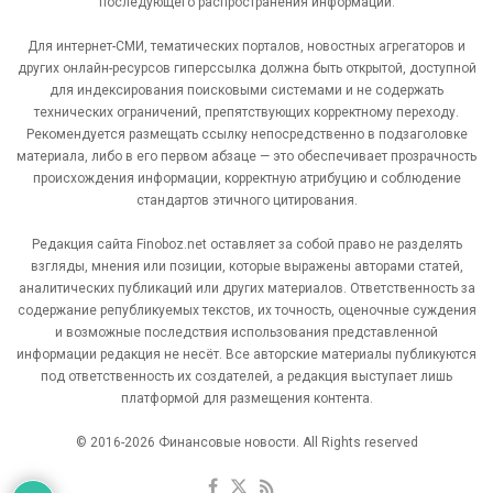
последующего распространения информации.
Для интернет-СМИ, тематических порталов, новостных агрегаторов и
других онлайн-ресурсов гиперссылка должна быть открытой, доступной
для индексирования поисковыми системами и не содержать
технических ограничений, препятствующих корректному переходу.
Рекомендуется размещать ссылку непосредственно в подзаголовке
материала, либо в его первом абзаце — это обеспечивает прозрачность
происхождения информации, корректную атрибуцию и соблюдение
стандартов этичного цитирования.
Редакция сайта Finoboz.net оставляет за собой право не разделять
взгляды, мнения или позиции, которые выражены авторами статей,
аналитических публикаций или других материалов. Ответственность за
содержание републикуемых текстов, их точность, оценочные суждения
и возможные последствия использования представленной
информации редакция не несёт. Все авторские материалы публикуются
под ответственность их создателей, а редакция выступает лишь
платформой для размещения контента.
© 2016-2026 Финансовые новости. All Rights reserved