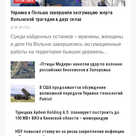
ПОЛИТИКА
Украина и Польша завершили эксгумацию жертв
Волынской трагедии в двух селах
08.08.2026
Среди найденных останков – мужчины, женщины
и дети На Волыни завершились эксгумационные
работы на территории бывших деревень...
«Птицы Мадяра» нанесли удар по колонне
российских бензовозов в Запорожье
В США продолжается обсуждение
возможной передачи Украине технологий
Patriot
Турецкая Aydem Holding A.S. планирует построить до
100 МВт ВИЭ в Киевской области – меморандум
НБУ повысил ставку из-за риска закрепления инфляции