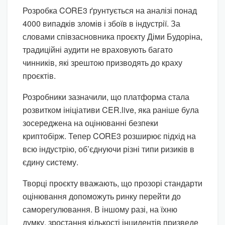
Розробка CORE3 ґрунтується на аналізі понад
4000 випадків зломів і збоїв в індустрії. За
словами співзасновника проєкту Діми Будоріна,
традиційні аудити не враховують багато
чинників, які зрештою призводять до краху
проєктів.
Розробники зазначили, що платформа стала
розвитком ініціативи CER.live, яка раніше була
зосереджена на оцінюванні безпеки
криптобірж. Тепер CORE3 розширює підхід на
всю індустрію, об’єднуючи різні типи ризиків в
єдину систему.
Творці проєкту вважають, що прозорі стандарти
оцінювання допоможуть ринку перейти до
саморегулювання. В іншому разі, на їхню
думку, зростання кількості інцидентів призведе