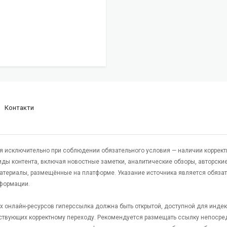
Контакти
я исключительно при соблюдении обязательного условия — наличии коррект
виды контента, включая новостные заметки, аналитические обзоры, авторские
атериалы, размещённые на платформе. Указание источника является обяза
формации.
гих онлайн-ресурсов гиперссылка должна быть открытой, доступной для инде
ствующих корректному переходу. Рекомендуется размещать ссылку непосре