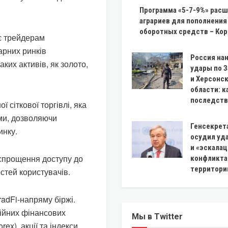
Программа «5-7-9%» расш
аграриев для пополнения
оборотных средств – Ко
є трейдерам
арних ринків
Россия на
ких активів, як золото,
удары по 
и Херсонс
области: к
последств
 сіткової торгівлі, яка
ми, дозволяючи
Генсекрет
инку.
осудил уд
и «эскала
 спрощення доступу до
конфликта
территори
стей користувачів.
radFi-напряму біржі.
ційних фінансових
Мы в Twitter
ex), акції та індекси.