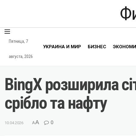
Ф
Пятница, 7
УКРАИНА И МИР
БИЗНЕС
ЭКОНОМ
августа, 2026
BingX розширила сі
срібло та нафту
A
0
10.04.2026
A