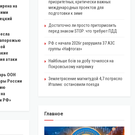
приоритетных, критически важных
ирена на
международных проектов для
 ими
подготовки к зиме
рецкий
Достаточно ли просто притормозить
перед знаком STOP: что требуют ПДД
несла
Запорожью
РФ с начала 2026г разрушила 37 АЗС
кой
группы «Нафтогаз»
акие
ия атаки
Найбільше боїв за добу точилося на
Покровському напрямку
арь ООН
Землетрясение магнитудой 4,7 потрясло
ары России
Италию: остановили поезда
цию
 на
и РФ»
Главное