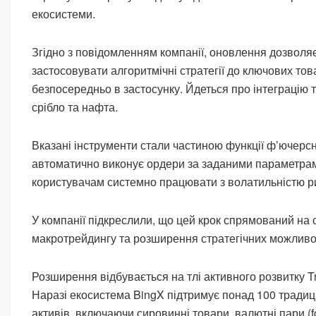
екосистеми.
Згідно з повідомленням компанії, оновлення дозволя
застосовувати алгоритмічні стратегії до ключових тов
безпосередньо в застосунку. Йдеться про інтеграцію та
срібло та нафта.
Вказані інструменти стали частиною функції ф’ючерсної
автоматично виконує ордери за заданими параметра
користувачам системно працювати з волатильністю р
У компанії підкреслили, що цей крок спрямований на
макротрейдингу та розширення стратегічних можливо
Розширення відбувається на тлі активного розвитку T
Наразі екосистема BingX підтримує понад 100 тради
активів, включаючи сировинні товари, валютні пари (for