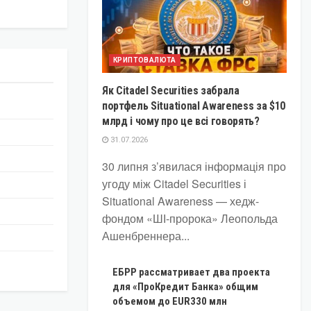
КРИПТОВАЛЮТА
Як Citadel Securities забрала
портфель Situational Awareness за $10
млрд і чому про це всі говорять?
31.07.2026
30 липня з’явилася інформація про
угоду між Citadel Securities і
Situational Awareness — хедж-
фондом «ШІ-пророка» Леопольда
Ашенбреннера...
ЕБРР рассматривает два проекта
для «ПроКредит Банка» общим
объемом до EUR330 млн