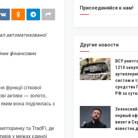
Присоединяйся к нам!
нал автоматизованої
Другие новости
йних фінансових
ВСУ уничт
1210 оккуп
артиллери
систем и т
 функції сіткової
средства 
РФ за сутк
ові активи — золото,
, яким вона поділилась з
Зеленский
первый оф
визит в Се
ипторинку та TradFi, де
известна 
тивів у межах єдиної