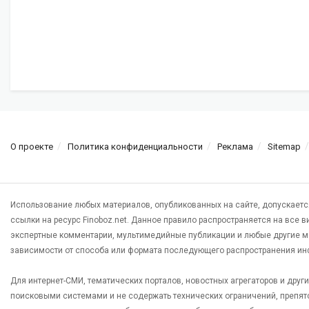
О проекте
Политика конфиденциальности
Реклама
Sitemap
Использование любых материалов, опубликованных на сайте, допускаетс
ссылки на ресурс Finoboz.net. Данное правило распространяется на все 
экспертные комментарии, мультимедийные публикации и любые другие м
зависимости от способа или формата последующего распространения ин
Для интернет-СМИ, тематических порталов, новостных агрегаторов и дру
поисковыми системами и не содержать технических ограничений, препят