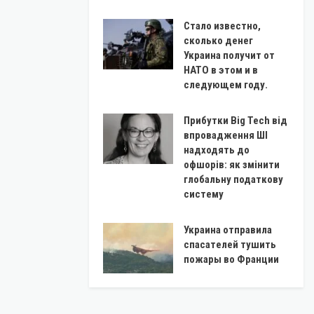
Стало известно,
сколько денег
Украина получит от
НАТО в этом и в
следующем году.
Прибутки Big Tech від
впровадження ШІ
надходять до
офшорів: як змінити
глобальну податкову
систему
Украина отправила
спасателей тушить
пожары во Франции