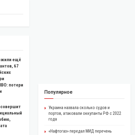
ожили ещё
антов, 67
йских
ри
ПВО: потери
и
Популярное
 совершит
Украина назвала сколько судов и
ициальный
портов, атаковали оккупанты РФ с 2022
рбию,
года
дата
«Нафтогаз» передал МИД перечень