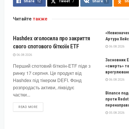
Share
12
Tweet
7
Share
1
Sh
Читайте
также
КРИПТОВАЛЮТА
«Невизначен
Hashdex оголосила про закриття
Артура Хейс
свого спотового біткоїн ETF
06.08.2026
06.08.2026
Засновник E
Перший спотовий біткоїн-ETF піде з
«смерть» то
врегулюван
ринку 17 серпня. Це продукт від
Hashdex під тікером DEFI. Фонд
06.08.2026
розпродасть активи, ліквідує
Binance под
частки...
проти Redot
перенаправ
DETAILS
READ MORE
05.08.2026