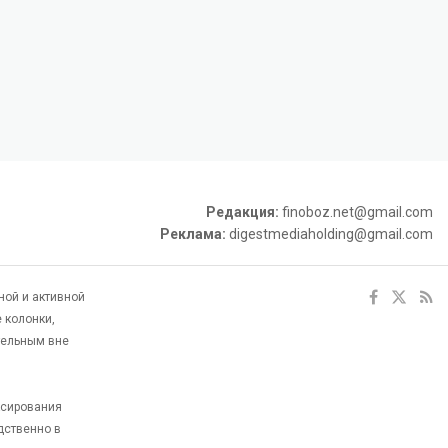
Редакция:
finoboz.net@gmail.com
Реклама:
digestmediaholding@gmail.com
ной и активной
 колонки,
тельным вне
ксирования
дственно в