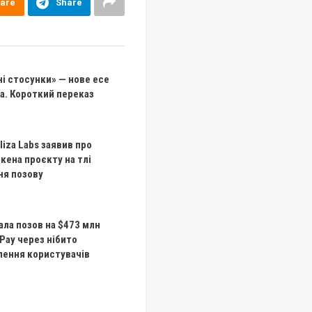
are
Share
і стосунки» — нове есе
а. Короткий переказ
liza Labs заявив про
кена проєкту на тлі
ня позову
ала позов на $473 млн
Pay через нібито
лення користувачів