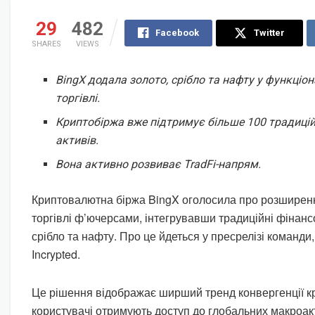
29
482
Facebook
Twitter
SHARES
VIEWS
BingX додала золото, срібло та нафту у функціо
торгівлі.
Криптобіржа вже підтримує більше 100 традиці
активів.
Вона активно розвиває TradFi-напрям.
Криптовалютна біржа BingX оголосила про розширення
торгівлі ф’ючерсами, інтегрувавши традиційні фінанс
срібло та нафту. Про це йдеться у пресрелізі команди
Incrypted.
Це рішення відображає ширший тренд конвергенції кр
користувачі отримують доступ до глобальних макроак