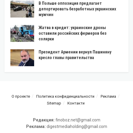
В Польше оппозиция предлагает
депортировать безработных украинских
мужчин
Жатва в кредит: украинские дроны
оставили российских фермеров без
солярки
Президент Армении вернул Пашиняну
кресло главы правительства
О проекте
Политика конфиденциальности
Реклама
Sitemap
Контакти
Редакция:
finoboz.net@gmail.com
Реклама:
digestmediaholding@gmail.com