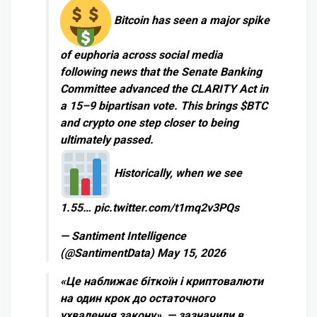
Bitcoin has seen a major spike
of euphoria across social media
following news that the Senate Banking
Committee advanced the CLARITY Act in
a 15–9 bipartisan vote. This brings $BTC
and crypto one step closer to being
ultimately passed.
Historically, when we see
1.55… pic.twitter.com/t1mq2v3PQs
— Santiment Intelligence
(@SantimentData) May 15, 2026
«Це наближає біткоїн і криптовалюти
на один крок до остаточного
ухвалення закону», — зазначили в