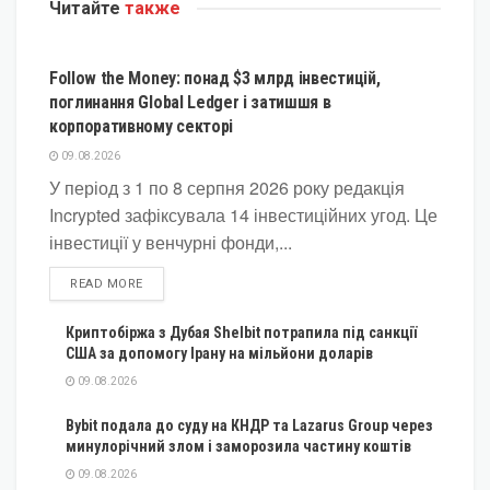
Читайте
также
КРИПТОВАЛЮТА
Follow the Money: понад $3 млрд інвестицій,
поглинання Global Ledger і затишшя в
корпоративному секторі
09.08.2026
У період з 1 по 8 серпня 2026 року редакція
Incrypted зафіксувала 14 інвестиційних угод. Це
інвестиції у венчурні фонди,...
DETAILS
READ MORE
Криптобіржа з Дубая Shelbit потрапила під санкції
США за допомогу Ірану на мільйони доларів
09.08.2026
Bybit подала до суду на КНДР та Lazarus Group через
минулорічний злом і заморозила частину коштів
09.08.2026