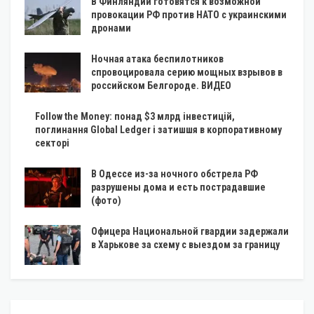
В Финляндии готовятся к возможной
провокации РФ против НАТО с украинскими
дронами
Ночная атака беспилотников
спровоцировала серию мощных взрывов в
российском Белгороде. ВИДЕО
Follow the Money: понад $3 млрд інвестицій,
поглинання Global Ledger і затишшя в корпоративному
секторі
В Одессе из-за ночного обстрела РФ
разрушены дома и есть пострадавшие
(фото)
Офицера Национальной гвардии задержали
в Харькове за схему с выездом за границу