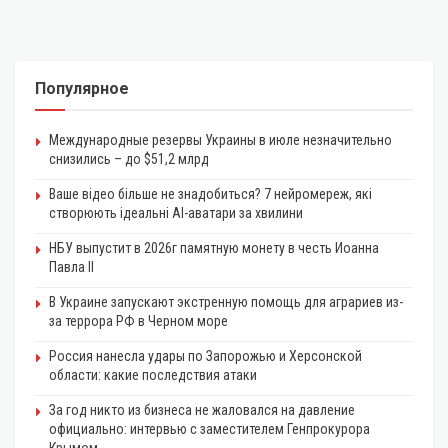
Популярное
Международные резервы Украины в июле незначительно
снизились – до $51,2 млрд
Ваше відео більше не знадобиться? 7 нейромереж, які
створюють ідеальні AI-аватари за хвилини
НБУ выпустит в 2026г памятную монету в честь Иоанна
Павла II
В Украине запускают экстренную помощь для аграриев из-
за террора РФ в Черном море
Россия нанесла удары по Запорожью и Херсонской
области: какие последствия атаки
За год никто из бизнеса не жаловался на давление
официально: интервью с заместителем Генпрокурора
Крымом