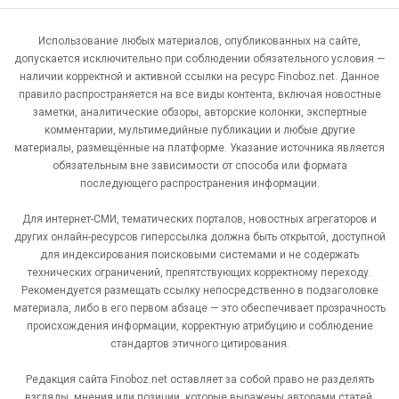
Использование любых материалов, опубликованных на сайте,
допускается исключительно при соблюдении обязательного условия —
наличии корректной и активной ссылки на ресурс Finoboz.net. Данное
правило распространяется на все виды контента, включая новостные
заметки, аналитические обзоры, авторские колонки, экспертные
комментарии, мультимедийные публикации и любые другие
материалы, размещённые на платформе. Указание источника является
обязательным вне зависимости от способа или формата
последующего распространения информации.
Для интернет-СМИ, тематических порталов, новостных агрегаторов и
других онлайн-ресурсов гиперссылка должна быть открытой, доступной
для индексирования поисковыми системами и не содержать
технических ограничений, препятствующих корректному переходу.
Рекомендуется размещать ссылку непосредственно в подзаголовке
материала, либо в его первом абзаце — это обеспечивает прозрачность
происхождения информации, корректную атрибуцию и соблюдение
стандартов этичного цитирования.
Редакция сайта Finoboz.net оставляет за собой право не разделять
взгляды, мнения или позиции, которые выражены авторами статей,