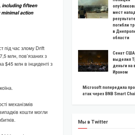
including fifteen
опубликов
мест напад
g minimal action
результат
погибли тр
в Днепроп
области
 під час злому Drift
Сенат США
7,5 млн, пов’язаних з
выделил Т
а $45 млн в інциденті з
деньги на 
Ираном
коїна.
Microsoft попередила про
атак через BNB Smart Cha
ості механізмів
 випадків кошти могли
битків.
Мы в Twitter