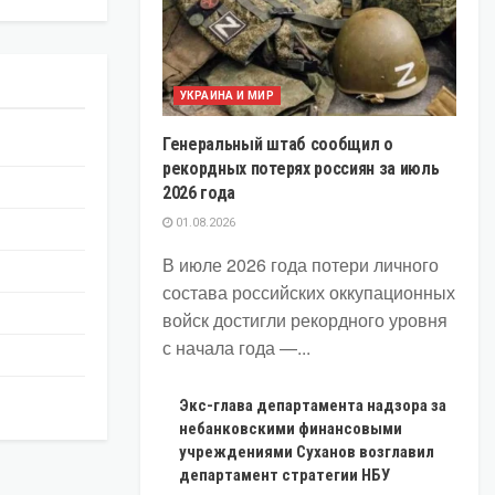
УКРАИНА И МИР
Генеральный штаб сообщил о
рекордных потерях россиян за июль
2026 года
01.08.2026
В июле 2026 года потери личного
состава российских оккупационных
войск достигли рекордного уровня
с начала года —...
Экс-глава департамента надзора за
небанковскими финансовыми
учреждениями Суханов возглавил
департамент стратегии НБУ