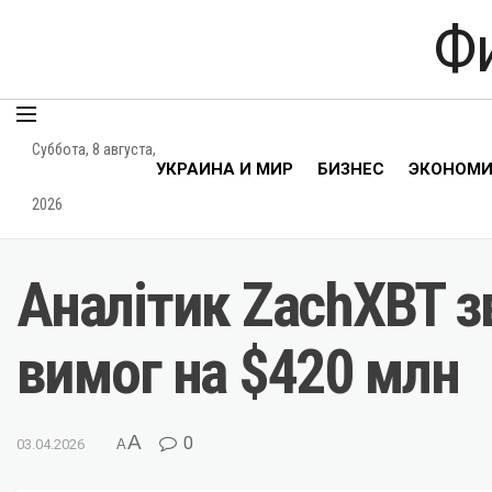
Ф
Суббота, 8 августа,
УКРАИНА И МИР
БИЗНЕС
ЭКОНОМ
2026
Аналітик ZachXBT з
вимог на $420 млн
A
0
03.04.2026
A