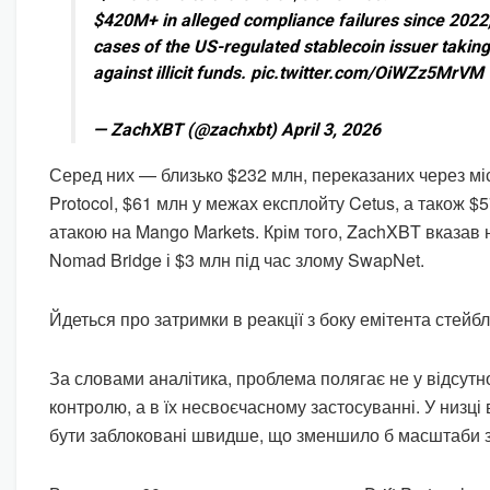
$420M+ in alleged compliance failures since 2022, 
cases of the US-regulated stablecoin issuer takin
against illicit funds. pic.twitter.com/OiWZz5MrVM
— ZachXBT (@zachxbt) April 3, 2026
Серед них — близько $232 млн, переказаних через міст
Protocol, $61 млн у межах експлойту Cetus, а також $5
атакою на Mango Markets. Крім того, ZachXBT вказав н
Nomad Bridge і $3 млн під час злому SwapNet.
Йдеться про затримки в реакції з боку емітента стейбл
За словами аналітика, проблема полягає не у відсутн
контролю, а в їх несвоєчасному застосуванні. У низці
бути заблоковані швидше, що зменшило б масштаби з