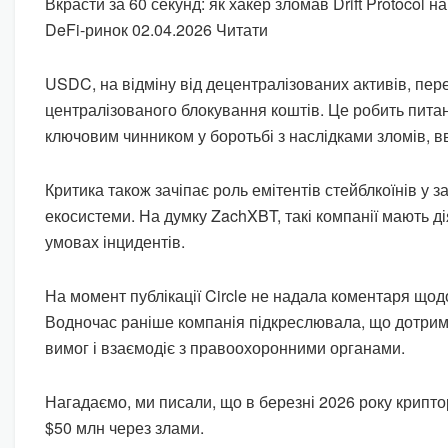
Вкрасти за 60 секунд: як хакер зломав Drift Protocol н
DeFi-ринок 02.04.2026 Читати
USDC, на відміну від децентралізованих активів, пе
централізованого блокування коштів. Це робить питан
ключовим чинником у боротьбі з наслідками зломів, в
Критика також зачіпає роль емітентів стейблкоїнів у 
екосистеми. На думку ZachXBT, такі компанії мають д
умовах інцидентів.
На момент публікації Circle не надала коментаря щодо
Водночас раніше компанія підкреслювала, що дотрим
вимог і взаємодіє з правоохоронними органами.
Нагадаємо, ми писали, що в березні 2026 року крипт
$50 млн через злами.