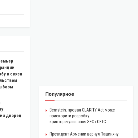
емьер-
ранции
бу в связи
льством
выборы
Популярное
л
ву
Bernstein: провал CLARITY Act може
ий дворец
прискорити розробку
крипторегулювання SEC і CFTC
Президент Армении вернул Пашиняну