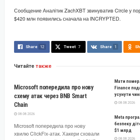
Сообщение Аналітик ZachXBT звинуватив Circle у п
$420 млн появились сначала на INCRYPTED.
Share
12
Tweet
7
Share
1
Sh
Читайте
также
КРИПТОВАЛЮТА
Мати помер
Microsoft попередила про нову
Finance под
усунути чин
схему атак через BNB Smart
08.08.2026
Chain
08.08.2026
Meta програ
безпеку діт
Microsoft попередила про нову
$1 млрд
хвилю ClickFix-атак. Хакери сховали
08.08.2026