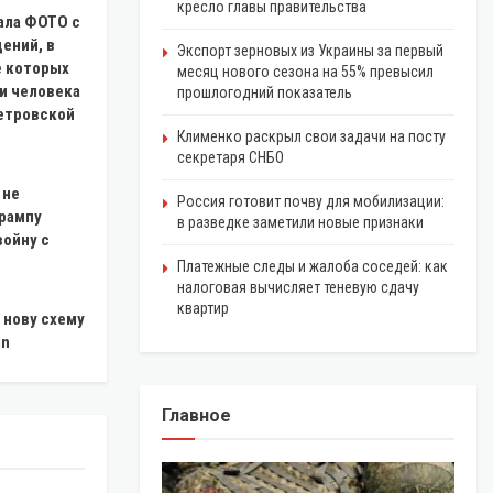
кресло главы правительства
ала ФОТО с
ений, в
Экспорт зерновых из Украины за первый
е которых
месяц нового сезона на 55% превысил
и человека
прошлогодний показатель
етровской
Клименко раскрыл свои задачи на посту
секретаря СНБО
 не
Россия готовит почву для мобилизации:
рампу
в разведке заметили новые признаки
войну с
Платежные следы и жалоба соседей: как
налоговая вычисляет теневую сдачу
квартир
 нову схему
in
Главное