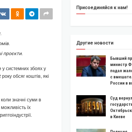
Присоединяйся к нам!
.
Другие новости
омів.
і проєкти.
Бывший пр
министр Ф
 у системних збоях у
подал жало
року обсяг коштів, які
с вмешате
России в 
Суд верну
 коли значні суми в
государст
можливість їх
Октябрьск
риптоіндустрії.
в Киеве
Полиция