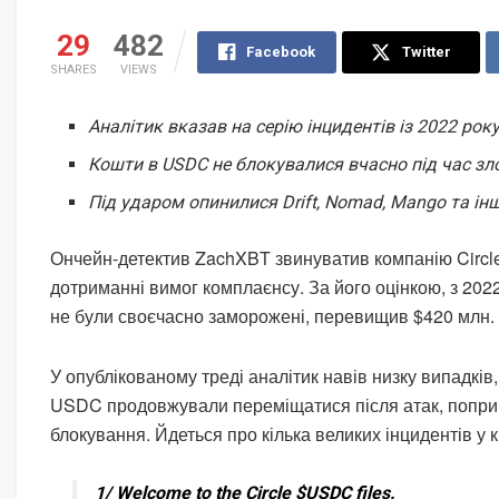
29
482
Facebook
Twitter
SHARES
VIEWS
Аналітик вказав на серію інцидентів із 2022 року
Кошти в USDC не блокувалися вчасно під час зл
Під ударом опинилися Drift, Nomad, Mango та інш
Ончейн-детектив ZachXBT звинуватив компанію Circle
дотриманні вимог комплаєнсу. За його оцінкою, з 2022 
не були своєчасно заморожені, перевищив $420 млн.
У опублікованому треді аналітик навів низку випадків,
USDC продовжували переміщатися після атак, попри 
блокування. Йдеться про кілька великих інцидентів у к
1/ Welcome to the Circle $USDC files.