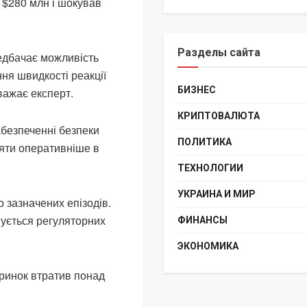
а $280 млн і шокував
Разделы сайта
редбачає можливість
ня швидкості реакції
БИЗНЕС
важає експерт.
КРИПТОВАЛЮТА
забезпеченні безпеки
ПОЛИТИКА
іяти оперативніше в
ТЕХНОЛОГИИ
УКРАИНА И МИР
 зазначених епізодів.
ується регуляторних
ФИНАНСЫ
ЭКОНОМИКА
оринок втратив понад