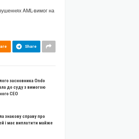
орушеннях AML-вимог на
are
Share
лого засновника Ondo
ала до суду з вимогою
ного CEO
ла знакову справу про
ей і має виплатити майже