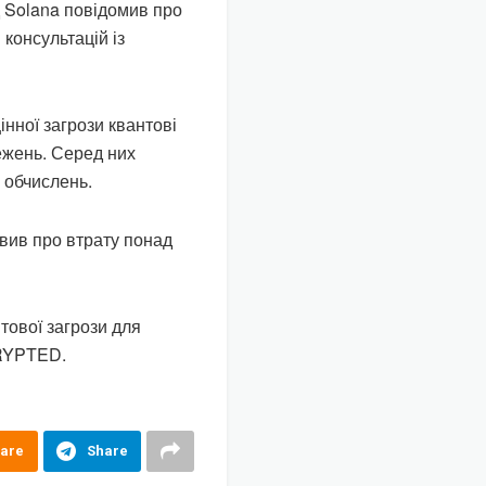
д Solana повідомив про
 консультацій із
нної загрози квантові
ежень. Серед них
і обчислень.
вив про втрату понад
тової загрози для
CRYPTED.
are
Share