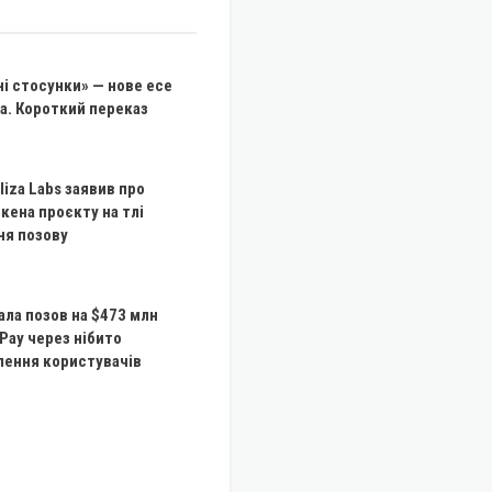
і стосунки» — нове есе
а. Короткий переказ
liza Labs заявив про
кена проєкту на тлі
ня позову
ала позов на $473 млн
Pay через нібито
лення користувачів