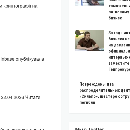
 криптографії на
таможенни
по-новому
бизнес
За год ник
бизнеса н
на давлен
официальн
интервью 
inbase опублікувала
заместите
Генпрокур
Повреждены два
распределительных цен
? 22.04.2026 Читати
«Сильпо», шестеро сотр
погибли
ейнів використовують
Мы в Twitter