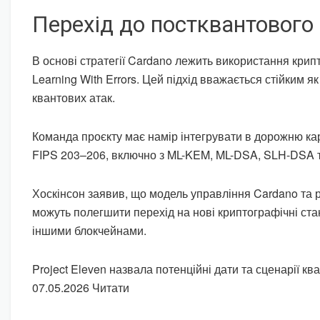
Перехід до постквантового
В основі стратегії Cardano лежить використання крипт
Learning With Errors. Цей підхід вважається стійким як 
квантових атак.
Команда проєкту має намір інтегрувати в дорожню ка
FIPS 203–206, включно з ML-KEM, ML-DSA, SLH-DSA т
Хоскінсон заявив, що модель управління Cardano та 
можуть полегшити перехід на нові криптографічні ста
іншими блокчейнами.
Project Eleven назвала потенційні дати та сценарії кв
07.05.2026 Читати