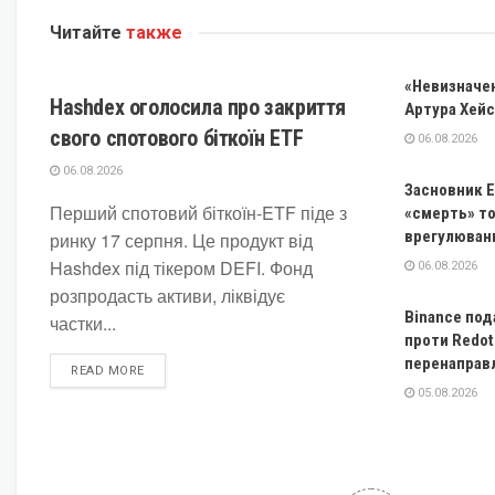
Читайте
также
КРИПТОВАЛЮТА
«Невизначен
Hashdex оголосила про закриття
Артура Хейс
свого спотового біткоїн ETF
06.08.2026
06.08.2026
Засновник E
Перший спотовий біткоїн-ETF піде з
«смерть» то
врегулюван
ринку 17 серпня. Це продукт від
Hashdex під тікером DEFI. Фонд
06.08.2026
розпродасть активи, ліквідує
Binance под
частки...
проти Redot
перенаправ
DETAILS
READ MORE
05.08.2026