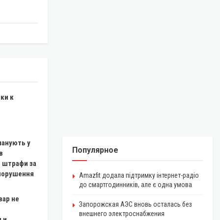
ки к
планують у
Популярное
в
 штрафи за
 порушення
Amazfit додала підтримку інтернет-радіо
до смартгодинників, але є одна умова
вар не
Запорожская АЭС вновь осталась без
:
внешнего электроснабжения
 и