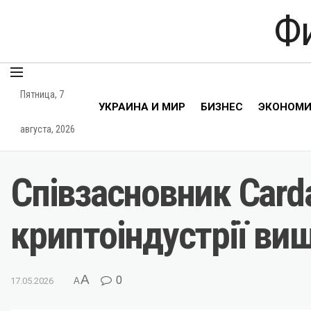
Ф
Пятница, 7
УКРАИНА И МИР
БИЗНЕС
ЭКОНОМ
августа, 2026
Співзасновник Card
криптоіндустрії ви
A
0
17.05.2026
A