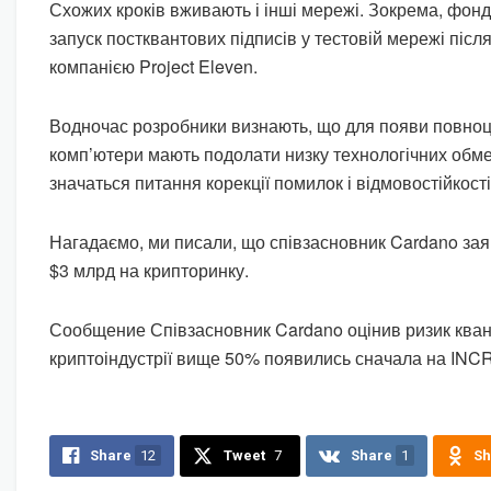
Схожих кроків вживають і інші мережі. Зокрема, фон
запуск постквантових підписів у тестовій мережі після
компанією Project Eleven.
Водночас розробники визнають, що для появи повноці
комп’ютери мають подолати низку технологічних обм
значаться питання корекції помилок і відмовостійкост
Нагадаємо, ми писали, що співзасновник Cardano зая
$3 млрд на крипторинку.
Сообщение Співзасновник Cardano оцінив ризик кван
криптоіндустрії вище 50% появились сначала на IN
Share
12
Tweet
7
Share
1
Sh