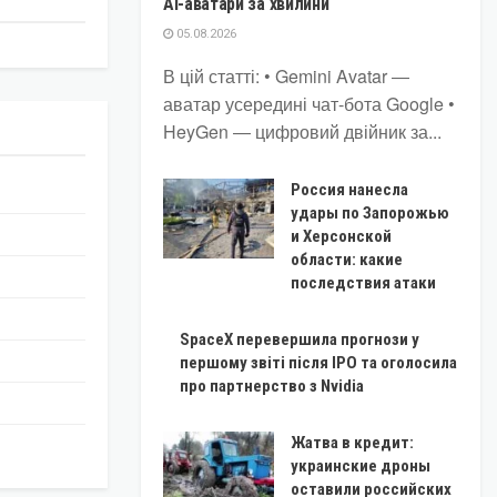
AI-аватари за хвилини
05.08.2026
В цій статті: • Gemini Avatar ―
аватар усередині чат-бота Google •
HeyGen ― цифровий двійник за...
Россия нанесла
удары по Запорожью
и Херсонской
области: какие
последствия атаки
SpaceX перевершила прогнози у
першому звіті після IPO та оголосила
про партнерство з Nvidia
Жатва в кредит:
украинские дроны
оставили российских