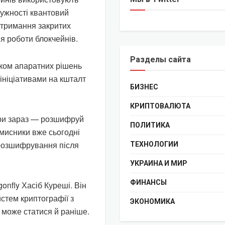
тужності квантовий
отримання закритих
я роботи блокчейнів.
Разделы сайта
тком апаратних рішень
 ініціативами на кшталт
БИЗНЕС
КРИПТОВАЛЮТА
ери зараз — розшифруй
ПОЛИТИКА
вмисники вже сьогодні
 розшифрування після
ТЕХНОЛОГИИ
УКРАИНА И МИР
ФИНАНСЫ
onfly Хасіб Куреші. Він
стем криптографії з
ЭКОНОМИКА
 може статися й раніше.