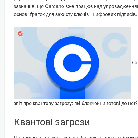
зазначив, що Cardano вже працює над упровадженням
основі ґраток для захисту ключів і цифрових підписів.
Co
звіт про квантову загрозу: які блокчейни готові до неї
Квантові загрози
Підприємець підкреслив, що більшість великих блокч