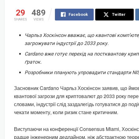
29
489
Facebook
Twitter
SHARES
VIEWS
Чарльз Хоскінсон вважає, що квантові комп’ют
загрожувати індустрії до 2033 року.
Cardano вже готує перехід на постквантову крип
ґраток.
Розробники планують упровадити стандарти NIS
Засновник Cardano Чарльз Хоскінсон заявив, що ймов
квантової загрози для криптовалют до 2033 року пер
словами, індустрії слід заздалегідь готуватися до под
чекати моменту, коли ризик стане критичним.
Виступаючи на конференції Consensus Miami, Хоскінс
радше інженерним дедлайном, ніж абстрактною теоре