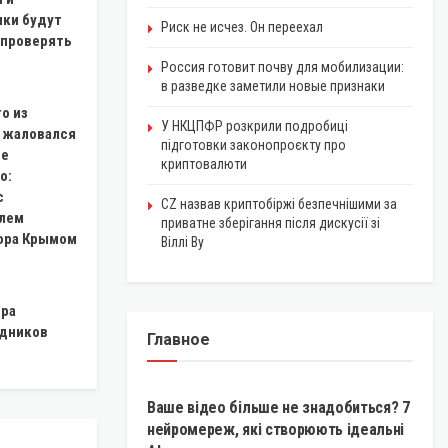
ки будут
Риск не исчез. Он переехал
 проверять
Россия готовит почву для мобилизации:
в разведке заметили новые признаки
то из
У НКЦПФР розкрили подробиці
е жаловался
підготовки законопроєкту про
ие
криптовалюти
о:
с
CZ назвав криптобіржі безпечнішими за
лем
приватне зберігання після дискусії зі
ора Крымом
Віллі Ву
тра
удников
Главное
КРИПТОВАЛЮТА
Ваше відео більше не знадобиться? 7
нейромереж, які створюють ідеальні