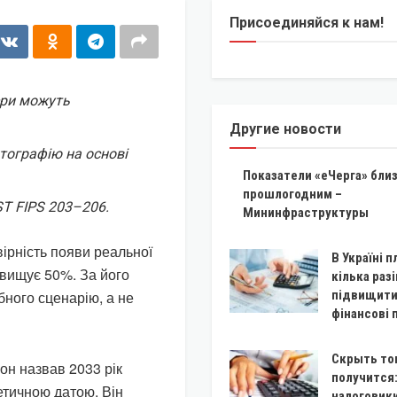
Присоединяйся к нам!
ери можуть
Другие новости
тографію на основі
Показатели «еЧерга» близ
прошлогодним –
T FIPS 203–206.
Мининфраструктуры
ірність появи реальної
В Україні 
евищує 50%. За його
кілька разі
ібного сценарію, а не
підвищити
фінансові
Скрыть то
он назвав 2033 рік
получится
тичною датою. Він
налоговики