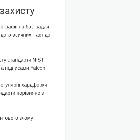
 захисту
ографії на базі задач
до класичних, так і до
рту стандарти NIST
а підписами Falcon.
регулярні хардфорки
ндарти порівняно з
антового злому