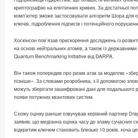
криптографію на еліптичних кривих. За достатньої по
комп’ютер зможе застосовувати алгоритм Шора для 
ключів, підроблення підписів і потенційного порушенн
Хоскінсон пов’язав прискорення досліджень із розви
на основі нейтральних атомів, а також із державними
Quantum Benchmarking Initiative від DARPA.
Він також попередив про ризик атак за моделлю «зб
пізніше». За словами розробника, з її допомогою зло
можуть зберігати зашифровані дані для подальшого
появи потужних квантових систем.
Схожу оцінку раніше озвучував керівний партнер Drag
заявив, що медіанна оцінка часу до зламу сучасних си
відкритим ключем становить близько 10 років, хоча це