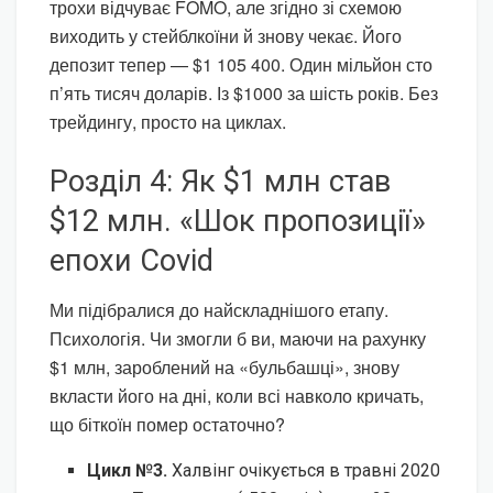
трохи відчуває FOMO, але згідно зі схемою
виходить у стейблкоїни й знову чекає. Його
депозит тепер — $1 105 400. Один мільйон сто
п’ять тисяч доларів. Із $1000 за шість років. Без
трейдингу, просто на циклах.
Розділ 4: Як $1 млн став
$12 млн. «Шок пропозиції»
епохи Covid
Ми підібралися до найскладнішого етапу.
Психологія. Чи змогли б ви, маючи на рахунку
$1 млн, зароблений на «бульбашці», знову
вкласти його на дні, коли всі навколо кричать,
що біткоїн помер остаточно?
Цикл №3.
Халвінг очікується в травні 2020