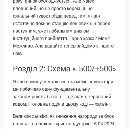
року, ринок охолоджується. Але Kaleo
впевнений: це не просто корекція, це
фінальний гудок поїзда перед тим, як він
остаточно покине станцію дешевих цін перед
наступним, уже глобальним циклом
інституційного прийняття. Гарна казка? Мем?
Можливо. Але давайте тепер зайдемо з іншого
боку.
Розділ 2: Схема «-500/+500»
Якщо відкинути магію кіно та мемні індикатори,
ми побачимо одну фундаментальну
закономірність. біткоїн — це актив, керований
кодом. І головна подія в цьому коді — халвінг.
Великий халвінг: як зниження нагороди за блок
впливає на біткоїн і криптоіндустрію 15.04.2024