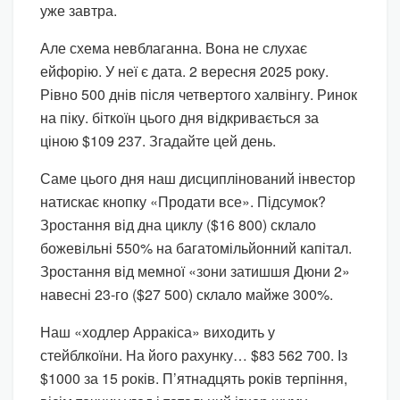
уже завтра.
Але схема невблаганна. Вона не слухає
ейфорію. У неї є дата. 2 вересня 2025 року.
Рівно 500 днів після четвертого халвінгу. Ринок
на піку. біткоїн цього дня відкривається за
ціною $109 237. Згадайте цей день.
Саме цього дня наш дисциплінований інвестор
натискає кнопку «Продати все». Підсумок?
Зростання від дна циклу ($16 800) склало
божевільні 550% на багатомільйонний капітал.
Зростання від мемної «зони затишшя Дюни 2»
навесні 23-го ($27 500) склало майже 300%.
Наш «ходлер Арракіса» виходить у
стейблкоїни. На його рахунку… $83 562 700. Із
$1000 за 15 років. П’ятнадцять років терпіння,