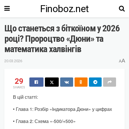
Finoboz.net
Що станеться з біткоїном у 2026
році? Пророцтво «Дюни» та
математика халвінгів
A
20.03.2026
A
29
SHARES
В цій статті:
• Глава 1: Розбір «Індикатора Дюни» у цифрах
• Глава 2: Схема «-500/+500»