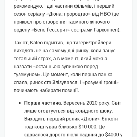
рекомендую. І дві частини фільмів, і перший
сезон серіалу «Дюна: пророцтво» від HBO (це
приквел про створення таємного жіночого
ордену «Бене Ґессерит» сестрами Гарконнен).
Так от, Kaleo підмітив, що тизери/трейлери
виходять не на самому дні ринку, коли панує
тотальний страх, а в момент, який можна
назвати «останньою зупинкою перед
туземуном». Це момент, коли перша паніка
спала, ринок стабілізувався, і «розумні гроші»
починають набирати позиції.
Перша частина.
Вересень 2020 року. Світ
лише оговтується від ковідного шоку.
Виходить перший ролик «Дюни». біткоїн
тоді коштував близько $10 000. Це
здавалося дорого після падіння до $4000 у