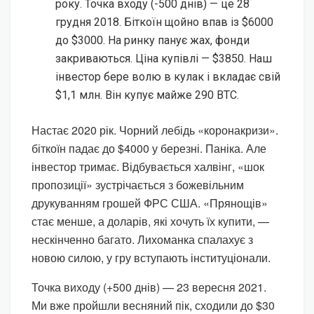
року. Точка входу (-500 днів) — це 28
грудня 2018. Біткоїн щойно впав із $6000
до $3000. На ринку панує жах, фонди
закриваються. Ціна купівлі — $3850. Наш
інвестор бере волю в кулак і вкладає свій
$1,1 млн. Він купує майже 290 BTC.
Настає 2020 рік. Чорний лебідь «коронакризи».
біткоїн падає до $4000 у березні. Паніка. Але
інвестор тримає. Відбувається халвінг, «шок
пропозиції» зустрічається з божевільним
друкуванням грошей ФРС США. «Прянощів»
стає менше, а доларів, які хочуть їх купити, —
нескінченно багато. Лихоманка спалахує з
новою силою, у гру вступають інституціонали.
Точка виходу (+500 днів) — 23 вересня 2021.
Ми вже пройшли весняний пік, сходили до $30