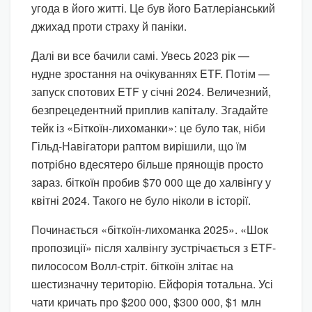
угода в його житті. Це був його Батлеріанський
джихад проти страху й паніки.
Далі ви все бачили самі. Увесь 2023 рік —
нудне зростання на очікуваннях ETF. Потім —
запуск спотових ETF у січні 2024. Величезний,
безпрецедентний приплив капіталу. Згадайте
тейк із «Біткоїн-лихоманки»: це було так, ніби
Гільд-Навігатори раптом вирішили, що їм
потрібно вдесятеро більше прянощів просто
зараз. біткоїн пробив $70 000 ще до халвінгу у
квітні 2024. Такого не було ніколи в історії.
Починається «біткоїн-лихоманка 2025». «Шок
пропозиції» після халвінгу зустрічається з ETF-
пилососом Волл-стріт. біткоїн злітає на
шестизначну територію. Ейфорія тотальна. Усі
чати кричать про $200 000, $300 000, $1 млн