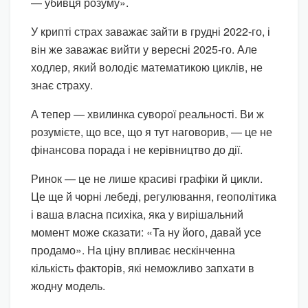
— убивця розуму».
У крипті страх заважає зайти в грудні 2022-го, і
він же заважає вийти у вересні 2025-го. Але
ходлер, який володіє математикою циклів, не
знає страху.
А тепер — хвилинка суворої реальності. Ви ж
розумієте, що все, що я тут наговорив, — це не
фінансова порада і не керівництво до дії.
Ринок — це не лише красиві графіки й цикли.
Це ще й чорні лебеді, регулювання, геополітика
і ваша власна психіка, яка у вирішальний
момент може сказати: «Та ну його, давай усе
продамо». На ціну впливає нескінченна
кількість факторів, які неможливо запхати в
жодну модель.