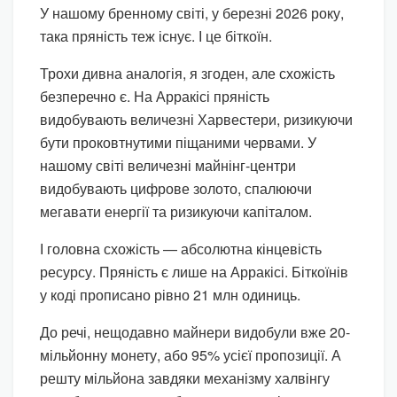
У нашому бренному світі, у березні 2026 року,
така пряність теж існує. І це біткоїн.
Трохи дивна аналогія, я згоден, але схожість
безперечно є. На Арракісі пряність
видобувають величезні Харвестери, ризикуючи
бути проковтнутими піщаними червами. У
нашому світі величезні майнінг-центри
видобувають цифрове золото, спалюючи
мегавати енергії та ризикуючи капіталом.
І головна схожість — абсолютна кінцевість
ресурсу. Пряність є лише на Арракісі. Біткоїнів
у коді прописано рівно 21 млн одиниць.
До речі, нещодавно майнери видобули вже 20-
мільйонну монету, або 95% усієї пропозиції. А
решту мільйона завдяки механізму халвінгу