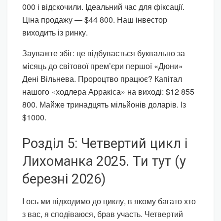
000 і відскочили. Ідеальний час для фіксації.
Ціна продажу — $44 800. Наш інвестор
виходить із ринку.
Зауважте збіг: це відбувається буквально за
місяць до світової прем’єри першої «Дюни»
Дені Вільнева. Пророцтво працює? Капітал
нашого «ходлера Арракіса» на виході: $12 855
800. Майже тринадцять мільйонів доларів. Із
$1000.
Розділ 5: Четвертий цикл і
Лихоманка 2025. Ти тут (у
березні 2026)
І ось ми підходимо до циклу, в якому багато хто
з вас, я сподіваюся, брав участь. Четвертий