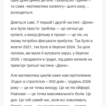
та сама «математика халвінгу» цього разу…
розходяться.
Дивіться самі. У першій і другій частині «Дюни»
все було просто: трейлер — це сигнал до
купівлі, а вихід фільму в прокат — це пік, на
якому потрібно фіксувати прибуток. Так було в
жовтні 2021, так було в березні 2024. За цією
логікою, ми мали б купувати зараз, у березні
2026, і продавати в грудні, під дзвін келихів на
прем’єрі третьої частини «Дюни».
Але математика циклів каже нам протилежне.
Згідно зі стратегією «-500 днів», грудень 2026
року — це не точка виходу. Це не пік ейфорії.
Навпаки — це точка максимального болю. Це
дно. Це той самий час, коли всі ховатимуть
біткоїн, а ми — за нашою схемою — маємо