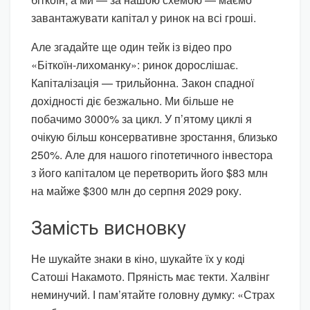
завантажувати капітал у ринок на всі гроші.
Але згадайте ще один тейк із відео про
«Біткоїн-лихоманку»: ринок дорослішає.
Капіталізація — трильйонна. Закон спадної
дохідності діє безжально. Ми більше не
побачимо 3000% за цикл. У п’ятому циклі я
очікую більш консервативне зростання, близько
250%. Але для нашого гіпотетичного інвестора
з його капіталом це перетворить його $83 млн
на майже $300 млн до серпня 2029 року.
Замість висновку
Не шукайте знаки в кіно, шукайте їх у коді
Сатоші Накамото. Пряність має текти. Халвінг
неминучий. І пам’ятайте головну думку: «Страх