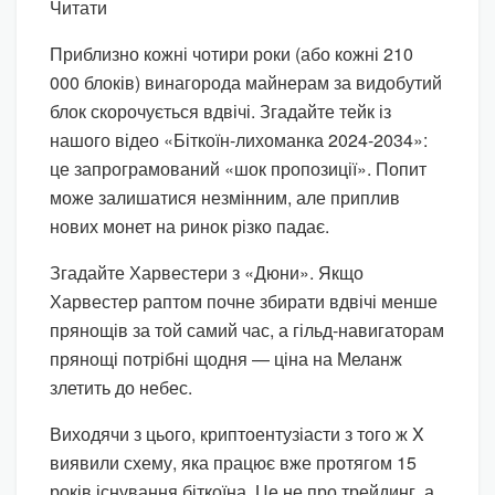
Читати
Приблизно кожні чотири роки (або кожні 210
000 блоків) винагорода майнерам за видобутий
блок скорочується вдвічі. Згадайте тейк із
нашого відео «Біткоїн-лихоманка 2024-2034»:
це запрограмований «шок пропозиції». Попит
може залишатися незмінним, але приплив
нових монет на ринок різко падає.
Згадайте Харвестери з «Дюни». Якщо
Харвестер раптом почне збирати вдвічі менше
прянощів за той самий час, а гільд-навигаторам
прянощі потрібні щодня — ціна на Меланж
злетить до небес.
Виходячи з цього, криптоентузіасти з того ж X
виявили схему, яка працює вже протягом 15
років існування біткоїна. Це не про трейдинг, а