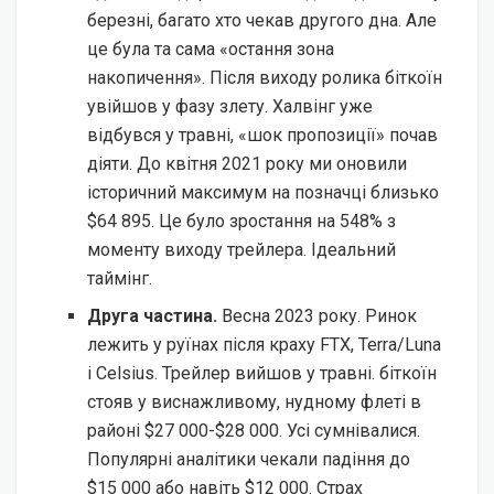
березні, багато хто чекав другого дна. Але
це була та сама «остання зона
накопичення». Після виходу ролика біткоїн
увійшов у фазу злету. Халвінг уже
відбувся у травні, «шок пропозиції» почав
діяти. До квітня 2021 року ми оновили
історичний максимум на позначці близько
$64 895. Це було зростання на 548% з
моменту виходу трейлера. Ідеальний
таймінг.
Друга частина.
Весна 2023 року. Ринок
лежить у руїнах після краху FTX, Terra/Luna
і Celsius. Трейлер вийшов у травні. біткоїн
стояв у виснажливому, нудному флеті в
районі $27 000-$28 000. Усі сумнівалися.
Популярні аналітики чекали падіння до
$15 000 або навіть $12 000. Страх