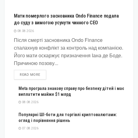
КРИПТОВАЛЮТА
Мати померлого засновника Ondo Finance подала
до суду з вимогою усунути чинного CEO
08.08.2026
Після смерті засновника Ondo Finance
спалахнув конфлікт за контроль над компанією.
Його мати оскаржує призначення Іана де Боде.
Причиною позову...
DETAILS
READ MORE
Meta програла знакову справу про безпеку дітей і має
виплатити майже $1 млрд
08.08.2026
Популярні ШІ-боти для торгівлі криптовалютами:
огляд і порівняння рішень
07.08.2026