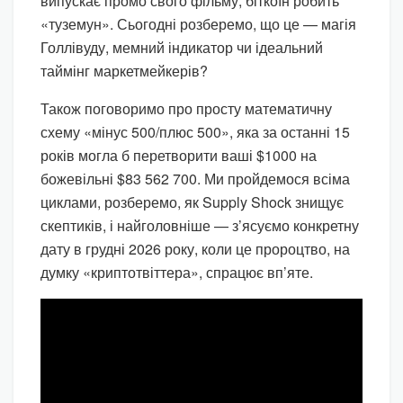
випускає промо свого фільму, біткоїн робить
«туземун». Сьогодні розберемо, що це — магія
Голлівуду, мемний індикатор чи ідеальний
таймінг маркетмейкерів?
Також поговоримо про просту математичну
схему «мінус 500/плюс 500», яка за останні 15
років могла б перетворити ваші $1000 на
божевільні $83 562 700. Ми пройдемося всіма
циклами, розберемо, як Supply Shock знищує
скептиків, і найголовніше — з’ясуємо конкретну
дату в грудні 2026 року, коли це пророцтво, на
думку «криптотвіттера», спрацює вп’яте.