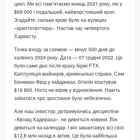
цикл. Ми всі пам’ятаємо кінець 2021 року, пік у
$69 000 і подальший, найжорстокіший крах.
Згадайте, скільки крові було на вулицях
«криптотвіттера». Настав час четвертого
Харвесту.
Точка входу за схемою — мінус 500 днів до
халвінгу 2024 року. Дата — 07 грудня 2022. Це
було саме дно після краху біржі FTX.
Капітуляція майнерів, кримінальні справи, Сем
Бенкман-Фрід у кайданках. біткоїн коштував
$16 800. Ніхто не вірив у відновлення. Навіть
заїкатися про зростання було небезпечно.
Але наш інвестор, дотримуючись дисципліни
«Квізац Хадераха», не дивиться новини. Він
дивиться на календар. І він завантажує всі свої
$12,8 млн назад в актив. Це була найбільша