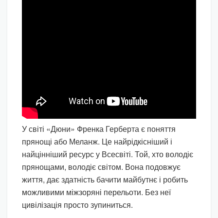
У світі «Дюни» Френка Герберта є поняття
прянощі або Меланж. Це найрідкісніший і
найцінніший ресурс у Всесвіті. Той, хто володіє
прянощами, володіє світом. Вона подовжує
життя, дає здатність бачити майбутнє і робить
можливими міжзоряні перельоти. Без неї
цивілізація просто зупиниться.