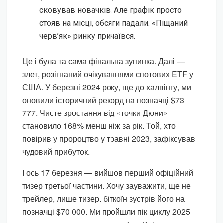
сковував новачків. Але графік просто
стояв на місці, обсяги падали. «Піщаний
черв’як» ринку причаївся.
Це і була та сама фінальна зупинка. Далі —
злет, розігнаний очікуваннями спотових ETF у
США. У березні 2024 року, ще до халвінгу, ми
оновили історичний рекорд на позначці $73
777. Чисте зростання від «точки Дюни»
становило 168% менш ніж за рік. Той, хто
повірив у пророцтво у травні 2023, зафіксував
чудовий прибуток.
І ось 17 березня — вийшов перший офіційний
тизер третьої частини. Хочу зауважити, ще не
трейлер, лише тизер. біткоїн зустрів його на
позначці $70 000. Ми пройшли пік циклу 2025