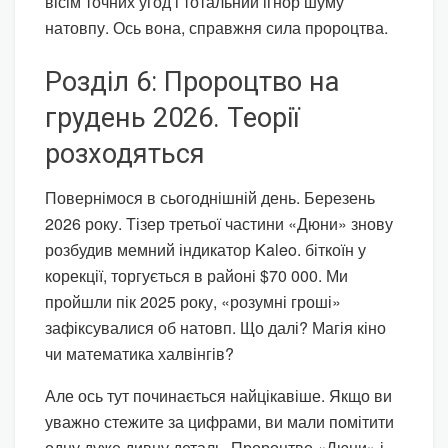
вісім точних угод і тотальний ігнор шуму
натовпу. Ось вона, справжня сила пророцтва.
Розділ 6: Пророцтво на
грудень 2026. Теорії
розходяться
Повернімося в сьогоднішній день. Березень
2026 року. Тізер третьої частини «Дюни» знову
розбудив мемний індикатор Kaleo. біткоїн у
корекції, торгується в районі $70 000. Ми
пройшли пік 2025 року, «розумні гроші»
зафіксувалися об натовп. Що далі? Магія кіно
чи математика халвінгів?
Але ось тут починається найцікавіше. Якщо ви
уважно стежите за цифрами, ви мали помітити
одну дуже дивну деталь. Пророцтво «Дюни» і