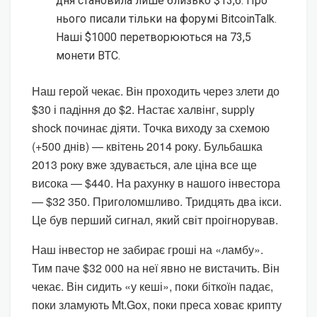
дня становила лише близько $13,6. Про
нього писали тільки на форумі BitcoinTalk.
Наші $1000 перетворюються на 73,5
монети BTC.
Наш герой чекає. Він проходить через злети до
$30 і падіння до $2. Настає халвінг, supply
shock починає діяти. Точка виходу за схемою
(+500 днів) — квітень 2014 року. Бульбашка
2013 року вже здувається, але ціна все ще
висока — $440. На рахунку в нашого інвестора
— $32 350. Приголомшливо. Тридцять два ікси.
Це був перший сигнал, який світ проігнорував.
Наш інвестор не забирає гроші на «ламбу».
Тим паче $32 000 на неї явно не вистачить. Він
чекає. Він сидить «у кеші», поки біткоїн падає,
поки зламують Mt.Gox, поки преса ховає крипту