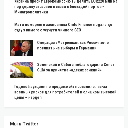
Украина просит Еврокомиссию выделить EUR220 млн на
поддержку аграриев в связи с блокадой портов –
Минагрополитики
Мати померлого засновника Ondo Finance подала до
суду з вимогою усунути чинного CEO
Операция «Матрешка»: как Россия хочет
повлиять на выборы в Германии
Зеленский и Сибига поблагодарили Сенат
США за принятие «адских санкций»
Годовой аукцион по продаже э/э провалился из-за
военных рисков для потребителей и слишком высокой
цены – нардеп
Мы в Twitter