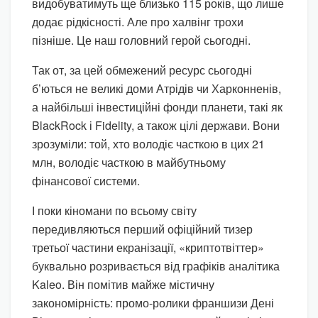
видобуватимуть ще близько 115 років, що лише
додає рідкісності. Але про халвінг трохи
пізніше. Це наш головний герой сьогодні.
Так от, за цей обмежений ресурс сьогодні
б’ються не великі доми Атрідів чи Харконненів,
а найбільші інвестиційні фонди планети, такі як
BlackRock і Fidelity, а також цілі держави. Вони
зрозуміли: той, хто володіє часткою в цих 21
млн, володіє часткою в майбутньому
фінансової системи.
І поки кіномани по всьому світу
передивляються перший офіційний тизер
третьої частини екранізації, «криптотвіттер»
буквально розривається від графіків аналітика
Kaleo. Він помітив майже містичну
закономірність: промо-ролики франшизи Дені