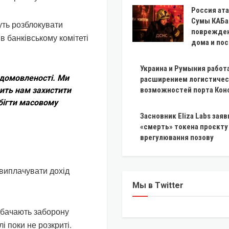
Россия ат
Сумы КАБа
ть розблокувати
поврежде
в банківському комітеті
дома и по
Украина и Румыния работ
ї домовленості. Ми
расширением логистичес
ить нам захистити
возможностей порта Кон
обігти масовому
Засновник Eliza Labs заяв
«смерть» токена проєкту 
врегулювання позову
виплачувати дохід
Мы в Twitter
дбачають заборону
і поки не розкриті.