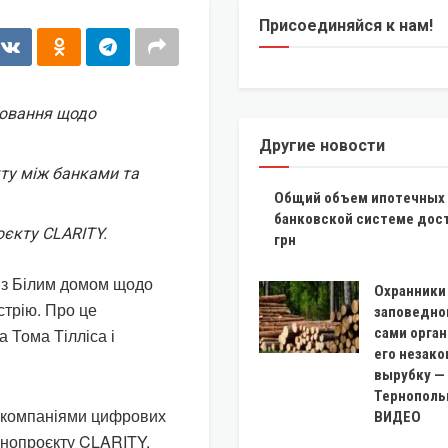
Присоединяйся к нам!
ювання щодо
Другие новости
ту між банками та
Общий объем ипотечных 
банковской системе дост
єкту CLARITY.
грн
 з Білим домом щодо
Охранники
стрію. Про це
заповедно
 Тома Тілліса і
сами орга
его незак
вырубку —
Тернополь
а компаніями цифрових
ВИДЕО
конопроєкту CLARITY.