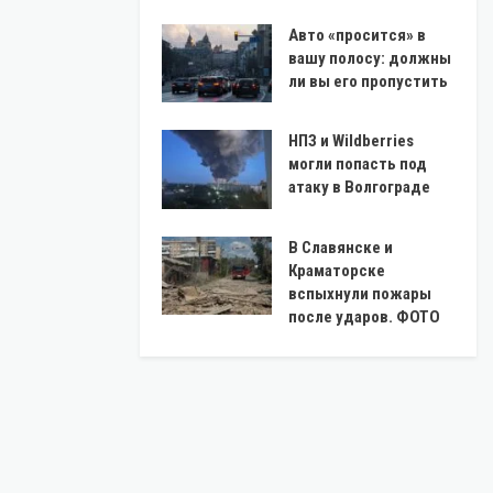
Авто «просится» в
вашу полосу: должны
ли вы его пропустить
НПЗ и Wildberries
могли попасть под
атаку в Волгограде
В Славянске и
Краматорске
вспыхнули пожары
после ударов. ФОТО