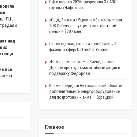
РФ с начала 2026г разрушила 37 АЗС
аковала
группы «Нафтогаз»
ми:
ны ТЦ,
«Ощадбанк» и «Укрэксимбанк» выставят
страдали
ТОК Gulliver на аукцион со стартовой
ценой в $207 млн
ают над
Стало відомо, скільки заробляють IT-
ких
фахівці у сфері DefTech в Україні
станца
«Нам не смешно», — в Киеве, Львове,
Днепре проходят масштабные акции в
ив про
поддержку Федорова
на тлі
Кабмин передал Николаевской области
дополнительное энергооборудование
для подготовки к зиме – Корецкий
Главное