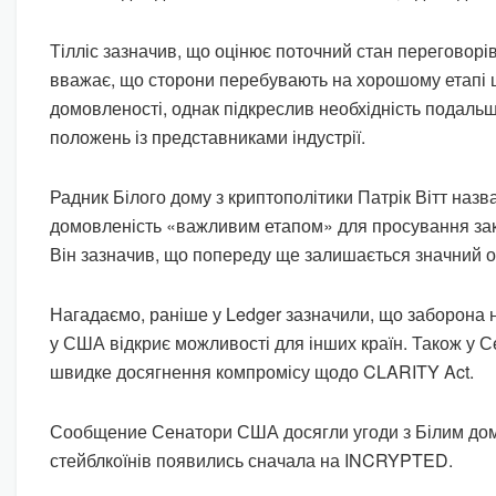
Тілліс зазначив, що оцінює поточний стан переговорів
вважає, що сторони перебувають на хорошому етапі
домовленості, однак підкреслив необхідність подальш
положень із представниками індустрії.
Радник Білого дому з криптополітики Патрік Вітт назв
домовленість «важливим етапом» для просування за
Він зазначив, що попереду ще залишається значний о
Нагадаємо, раніше у Ledger зазначили, що заборона на
у США відкриє можливості для інших країн. Також у С
швидке досягнення компромісу щодо CLARITY Act.
Сообщение Сенатори США досягли угоди з Білим дом
стейблкоїнів появились сначала на INCRYPTED.