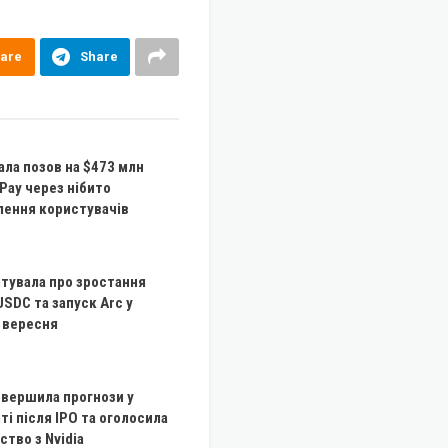
are
Share
ала позов на $473 млн
Pay через нібито
лення користувачів
вітувала про зростання
USDC та запуск Arc у
 вересня
вершила прогнози у
ті після IPO та оголосила
ство з Nvidia