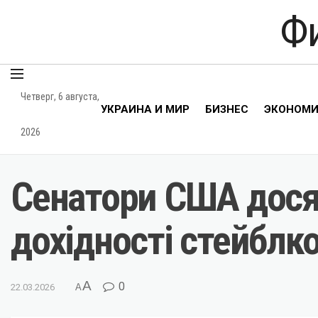
Ф
Четверг, 6 августа,
УКРАИНА И МИР
БИЗНЕС
ЭКОНОМ
2026
Сенатори США дося
дохідності стейблко
A
0
22.03.2026
A