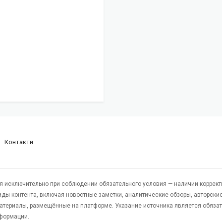
Контакти
я исключительно при соблюдении обязательного условия — наличии коррект
виды контента, включая новостные заметки, аналитические обзоры, авторские
атериалы, размещённые на платформе. Указание источника является обяза
формации.