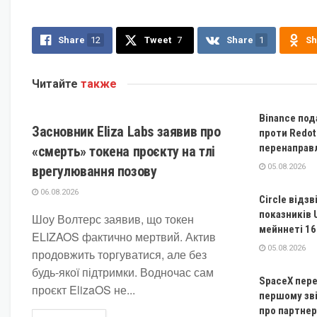
Share
12
Tweet
7
Share
1
Sh
Читайте
также
КРИПТОВАЛЮТА
Binance под
Засновник Eliza Labs заявив про
проти Redot
перенаправ
«смерть» токена проєкту на тлі
05.08.2026
врегулювання позову
06.08.2026
Circle відз
показників 
Шоу Волтерс заявив, що токен
мейннеті 16
ELIZAOS фактично мертвий. Актив
05.08.2026
продовжить торгуватися, але без
будь-якої підтримки. Водночас сам
SpaceX пере
проєкт ElizaOS не...
першому зві
про партнер