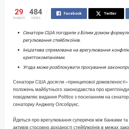
29
484
Facebook
Twitter
SHARES
VIEWS
Сенатори США погодили з Білим домом формул
регулювання стейблкоїнів.
Ініціатива спрямована на врегулювання конфлік
криптокомпаніями.
Угода може розблокувати просування законопро
Сенатори США досягли «принципової домовленості»
положень майбутнього законодавства про криптоінду
повідомляє видання Politico з посиланням на сенатора
сенаторку Анджелу Олсобрукс.
Йдеться про врегулювання суперечок між банками т
активів стосовно дохідності стейблкоїнів в межах за