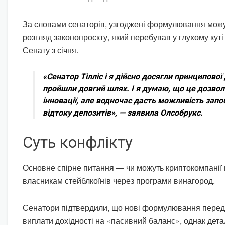
За словами сенаторів, узгоджені формулювання можу
розгляд законопроєкту, який перебував у глухому куті 
Сенату з січня.
«Сенатор Тілліс і я дійсно досягли принципово
пройшли довгий шлях. І я думаю, що це дозвол
інновації, але водночас дасть можливість зап
відтоку депозитів», — заявила Олсобрукс.
Суть конфлікту
Основне спірне питання — чи можуть криптокомпанії 
власникам стейблкоїнів через програми винагород.
Сенатори підтвердили, що нові формулювання пере
виплати дохідності на «пасивний баланс», однак детал