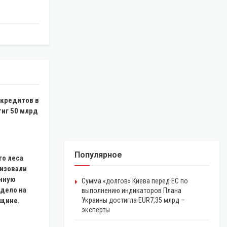
кредитов в
иг 50 млрд
Популярное
го леса
низовали
онную
Сумма «долгов» Киева перед ЕС по
 дело на
выполнению индикаторов Плана
щине.
Украины достигла EUR7,35 млрд –
эксперты