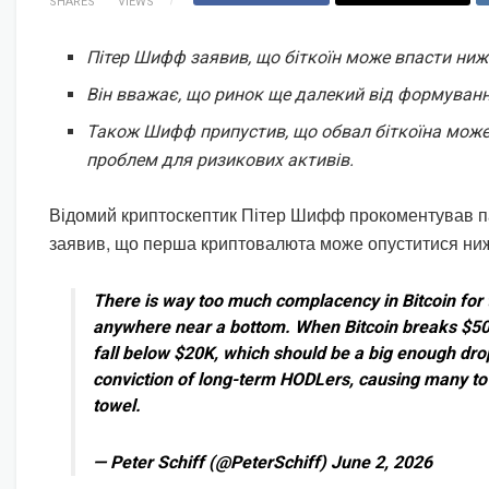
SHARES
VIEWS
Пітер Шифф заявив, що біткоїн може впасти ниж
Він вважає, що ринок ще далекий від формуванн
Також Шифф припустив, що обвал біткоїна може
проблем для ризикових активів.
Відомий криптоскептик Пітер Шифф прокоментував па
заявив, що перша криптовалюта може опуститися ниж
There is way too much complacency in Bitcoin for 
anywhere near a bottom. When Bitcoin breaks $50K
fall below $20K, which should be a big enough dro
conviction of long-term HODLers, causing many to f
towel.
— Peter Schiff (@PeterSchiff) June 2, 2026