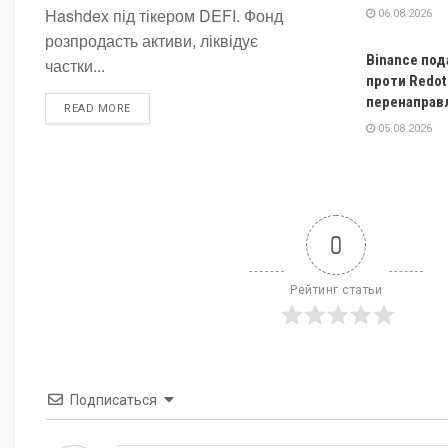
Hashdex під тікером DEFI. Фонд
06.08.2026
розпродасть активи, ліквідує
Binance под
частки...
проти Redot
перенаправ
DETAILS
READ MORE
05.08.2026
0
Рейтинг статьи
Подписаться