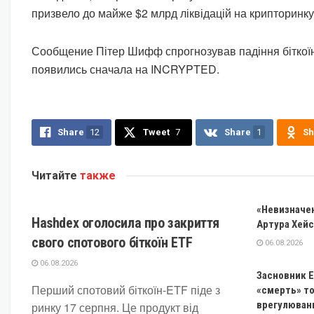
призвело до майже $2 млрд ліквідацій на крипторинку
Сообщение Пітер Шифф спрогнозував падіння біткої
появились сначала на INCRYPTED.
Share
12
Tweet
7
Share
1
Sh
Читайте
также
КРИПТОВАЛЮТА
«Невизначен
Hashdex оголосила про закриття
Артура Хейс
свого спотового біткоїн ETF
06.08.2026
06.08.2026
Засновник E
Перший спотовий біткоїн-ETF піде з
«смерть» то
врегулюван
ринку 17 серпня. Це продукт від