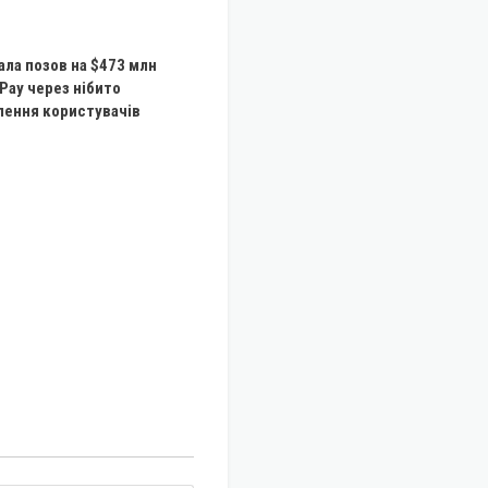
ала позов на $473 млн
Pay через нібито
лення користувачів