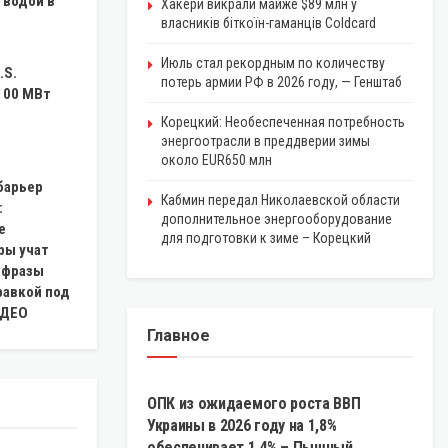
 водой в
Хакери викрали майже $89 млн у
власників біткоїн-гаманців Coldcard
Июль стал рекордным по количеству
.S.
потерь армии РФ в 2026 году, — Генштаб
100 МВт
Корецкий: Необеспеченная потребность
энергоотрасли в преддверии зимы
около EUR650 млн
барьер
Кабмин передал Николаевской области
:
дополнительное энергооборудование
е
для подготовки к зиме – Корецкий
ры учат
 фразы
равкой под
ИДЕО
Главное
ЭКОНОМИКА
ОПК из ожидаемого роста ВВП
Украины в 2026 году на 1,8%
обеспечивает 1,4% – Пышный