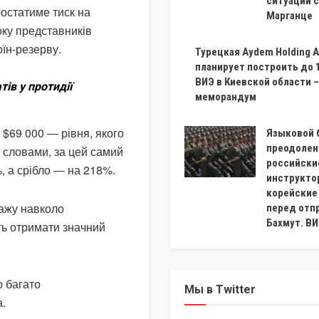
ситуации с
ростатиме тиск на
Марганце
ку представників
оїн-резерву.
Турецкая Aydem Holding A
планирует построить до 
ВИЭ в Киевской области –
ів у протидії
меморандум
 $69 000 ― рівня, якого
Языковой 
преодолен
о словами, за цей самий
российски
, а срібло ― на 218%.
инструкто
корейские
тажу навколо
перед отп
Бахмут. В
ть отримати значний
 багато
Мы в Twitter
а.