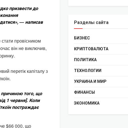
идко призвести до
еконання
здатися», ― написав
Разделы сайта
БИЗНЕС
е стати провісником
очас він не виключив,
КРИПТОВАЛЮТА
оринку.
ПОЛИТИКА
вий перетік капіталу з
ТЕХНОЛОГИИ
ткоїн.
УКРАИНА И МИР
ФИНАНСЫ
 причиною того, що
ід 1 червня]. Коли
ЭКОНОМИКА
біткоїн постраждає
че $66 000, що