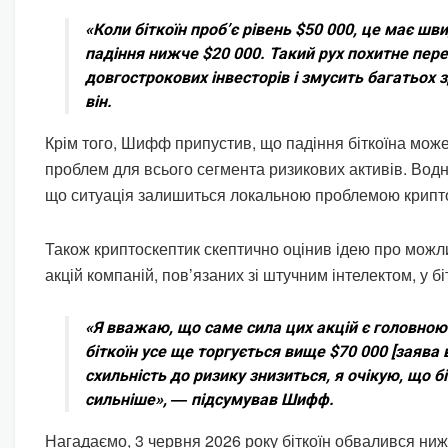
«Коли біткоїн проб’є рівень $50 000, це має шв
падіння нижче $20 000. Такий рух похитне пер
довгострокових інвесторів і змусить багатьох 
він.
Крім того, Шифф припустив, що падіння біткоїна мож
проблем для всього сегмента ризикових активів. Водн
що ситуація залишиться локальною проблемою крипт
Також криптоскептик скептично оцінив ідею про можли
акцій компаній, пов’язаних зі штучним інтелектом, у бі
«Я вважаю, що саме сила цих акцій є головною
біткоїн усе ще торгується вище $70 000 [заява в
схильність до ризику знизиться, я очікую, що 
сильніше», ― підсумував Шифф.
Нагадаємо, 3 червня 2026 року біткоїн обвалився ниж