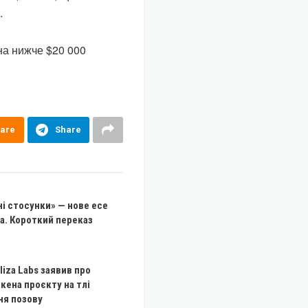
.
на нижче $20 000
are
Share
і стосунки» — нове есе
а. Короткий переказ
liza Labs заявив про
кена проєкту на тлі
ня позову