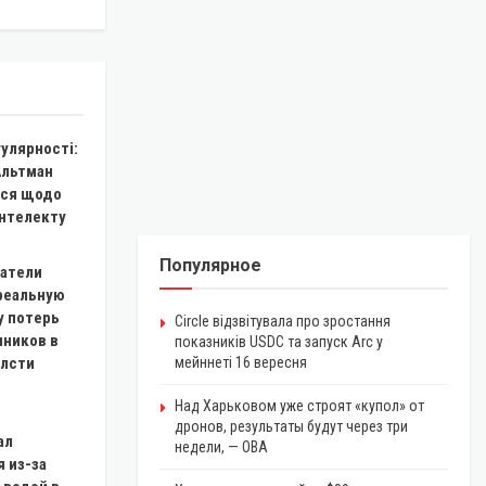
гулярності:
Альтман
ся щодо
інтелекту
Популярное
атели
реальную
у потерь
Circle відзвітувала про зростання
чников в
показників USDC та запуск Arc у
блсти
мейннеті 16 вересня
Над Харьковом уже строят «купол» от
дронов, результаты будут через три
ал
недели, — ОВА
 из-за