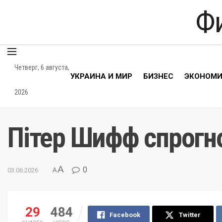
Ф
Четверг, 6 августа,
УКРАИНА И МИР
БИЗНЕС
ЭКОНОМ
2026
Пітер Шифф спрогно
A
0
03.06.2026
A
29
484
Facebook
Twitter