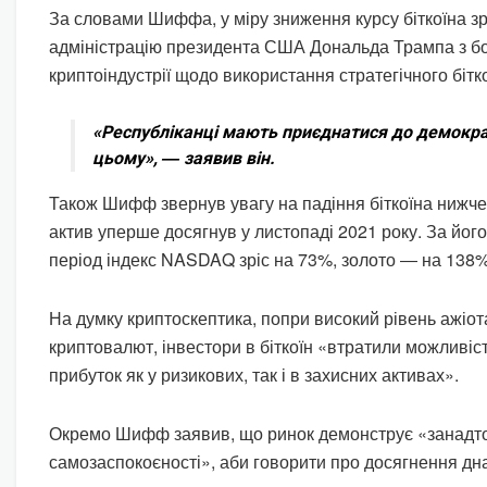
За словами Шиффа, у міру зниження курсу біткоїна з
адміністрацію президента США Дональда Трампа з бо
криптоіндустрії щодо використання стратегічного бітк
«Республіканці мають приєднатися до демократ
цьому», ― заявив він.
Також Шифф звернув увагу на падіння біткоїна нижче
актив уперше досягнув у листопаді 2021 року. За йог
період індекс NASDAQ зріс на 73%, золото ― на 138%
На думку криптоскептика, попри високий рівень ажіо
криптовалют, інвестори в біткоїн «втратили можливіс
прибуток як у ризикових, так і в захисних активах».
Окремо Шифф заявив, що ринок демонструє «занадто
самозаспокоєності», аби говорити про досягнення дн