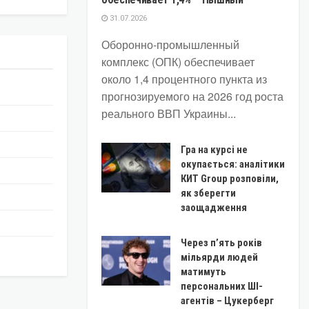
31.07.2026
Оборонно-промышленный
комплекс (ОПК) обеспечивает
около 1,4 процентного пункта из
прогнозируемого на 2026 год роста
реального ВВП Украины...
Гра на курсі не
окупається: аналітики
КИТ Group розповіли,
як зберегти
заощадження
Через п’ять років
мільярди людей
матимуть
персональних ШІ-
агентів – Цукерберг