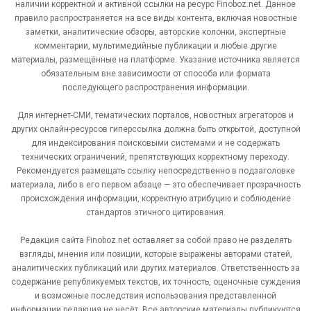
наличии корректной и активной ссылки на ресурс Finoboz.net. Данное
правило распространяется на все виды контента, включая новостные
заметки, аналитические обзоры, авторские колонки, экспертные
комментарии, мультимедийные публикации и любые другие
материалы, размещённые на платформе. Указание источника является
обязательным вне зависимости от способа или формата
последующего распространения информации.
Для интернет-СМИ, тематических порталов, новостных агрегаторов и
других онлайн-ресурсов гиперссылка должна быть открытой, доступной
для индексирования поисковыми системами и не содержать
технических ограничений, препятствующих корректному переходу.
Рекомендуется размещать ссылку непосредственно в подзаголовке
материала, либо в его первом абзаце — это обеспечивает прозрачность
происхождения информации, корректную атрибуцию и соблюдение
стандартов этичного цитирования.
Редакция сайта Finoboz.net оставляет за собой право не разделять
взгляды, мнения или позиции, которые выражены авторами статей,
аналитических публикаций или других материалов. Ответственность за
содержание републикуемых текстов, их точность, оценочные суждения
и возможные последствия использования представленной
информации редакция не несёт. Все авторские материалы публикуются