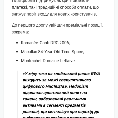
Платформа підтримує як криптовалютні
платежі, так і традиційні способи оплати, що
знижує поріг входу для нових користувачів.
До першого дропу увійшли преміальні позиції,
зокрема:
Romanée-Conti DRC 2006;
Macallan 84-Year-Old Time Space;
Montrachet Domaine Leflaive.
«У міру того як глобальний ринок RWA
виходить за межі спекулятивного
цифрового мистецтва, Hedonism
відзначає зростальний попит на
токени, забезпечені реальними
активами в сегменті предметів
розкоші, що сигналізує про перехід до
цифрового володіння з практичною