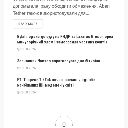
допомагала Ірану обходити обмеження. Aban
Tether також використовували для...
DETAILS
READ MORE
Bybit подала до суду на КНДР та Lazarus Group через
минулорічний злом і заморозила частину коштів
09.08.2026
Засновник Nansen спрогнозував дно біткоїна
08.08.2026
FT: Творець TikTok почав навчання однієї з
найбільших ШІ-моделей у світі
08.08.2026
0