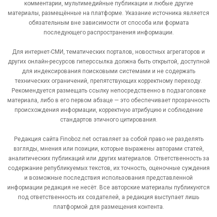
комментарии, мультимедийные публикации и любые другие
материалы, размещённые на платформе. Указание источника является
обязательным вне зависимости от способа или формата
последующего распространения информации.
Для интернет-СМИ, тематических порталов, новостных агрегаторов и
других онлайн-ресурсов гиперссылка должна быть открытой, доступной
для индексирования поисковыми системами и не содержать
технических ограничений, препятствующих корректному переходу.
Рекомендуется размещать ссылку непосредственно в подзаголовке
материала, либо в его первом абзаце — это обеспечивает прозрачность
происхождения информации, корректную атрибуцию и соблюдение
стандартов этичного цитирования.
Редакция сайта Finoboz.net оставляет за собой право не разделять
взгляды, мнения или позиции, которые выражены авторами статей,
аналитических публикаций или других материалов. Ответственность за
содержание републикуемых текстов, их точность, оценочные суждения
и возможные последствия использования представленной
информации редакция не несёт. Все авторские материалы публикуются
под ответственность их создателей, а редакция выступает лишь
платформой для размещения контента.