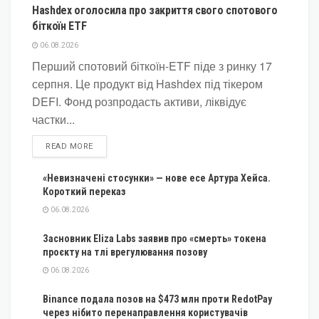
Hashdex оголосила про закриття свого спотового
біткоїн ETF
06.08.2026
Перший спотовий біткоїн-ETF піде з ринку 17
серпня. Це продукт від Hashdex під тікером
DEFI. Фонд розпродасть активи, ліквідує
частки...
DETAILS
READ MORE
«Невизначені стосунки» — нове есе Артура Хейса.
Короткий переказ
06.08.2026
Засновник Eliza Labs заявив про «смерть» токена
проєкту на тлі врегулювання позову
06.08.2026
Binance подала позов на $473 млн проти RedotPay
через нібито перенаправлення користувачів