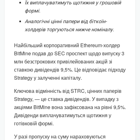
Їх виплачуватимуть щотижня у грошовій
формі.
Аналогічні цінні папери від біткоїн-
холдерів торгуються нижче номіналу.
Найбільший корпоративний Ethereum-холдер
BitMine подав до SEC проспект щодо випуску 3
млн безстрокових привілейованих акцій зі
ставкою дивідендів 9,5%. Це відповідає підходу
Strategy у залученні капіталу.
Ключова відмінність від STRC, цінних паперів
Strategy, — це ставка дивідендів. У випадку з
акціями BitMine вона зафіксована на рівні 9,5%.
Дивіденди виплачуватимуться щотижня у
готівковій формі.
У разі пропуску на суму нараховуються