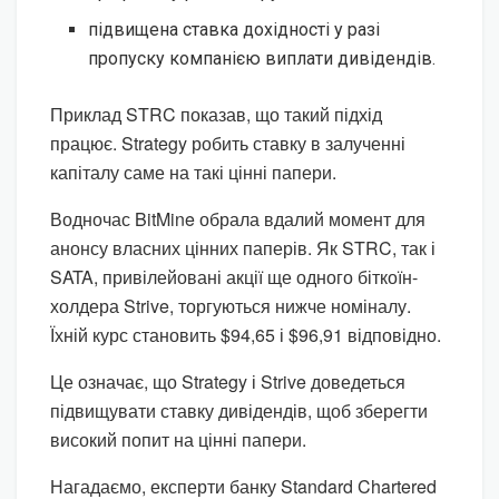
підвищена ставка дохідності у разі
пропуску компанією виплати дивідендів.
Приклад STRC показав, що такий підхід
працює. Strategy робить ставку в залученні
капіталу саме на такі цінні папери.
Водночас BitMine обрала вдалий момент для
анонсу власних цінних паперів. Як STRC, так і
SATA, привілейовані акції ще одного біткоїн-
холдера Strive, торгуються нижче номіналу.
Їхній курс становить $94,65 і $96,91 відповідно.
Це означає, що Strategy і Strive доведеться
підвищувати ставку дивідендів, щоб зберегти
високий попит на цінні папери.
Нагадаємо, експерти банку Standard Chartered