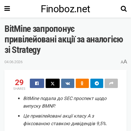
Finoboz.net
BitMine запропонує
привілейовані акції за аналогією
зі Strategy
A
04.06.2026
A
29
SHARES
BitMine подала до SEC проспект щодо
випуску BMNP.
Це привілейовані акції класу A з
фіксованою ставкою дивідендів 9,5%.