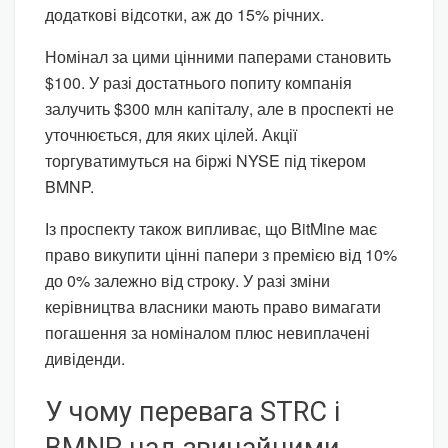
додаткові відсотки, аж до 15% річних.
Номінал за цими цінними паперами становить
$100. У разі достатнього попиту компанія
залучить $300 млн капіталу, але в проспекті не
уточнюється, для яких цілей. Акції
торгуватимуться на біржі NYSE під тікером
BMNP.
Із проспекту також випливає, що BitMine має
право викупити цінні папери з премією від 10%
до 0% залежно від строку. У разі зміни
керівництва власники мають право вимагати
погашення за номіналом плюс невиплачені
дивіденди.
У чому перевага STRC і