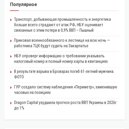
Популярное
Транспорт, добывающая промышленность и энергетика
больше всего страдают от атак РФ, НБУ оценивает
связанные с этим потери в 0,9% ВВП – Пышный
Приковал военнообязанного к лестнице на всю ночь —
работника ТЦК будут судить на Закарпатье
НБУ опроверг информацию о требовании указывать
налоговый номер и полный номер карты в квитанциях
В результате взрыва в Броварах погиб 61-летний мужчина.
ФОТО
ГУР создало систему наблюдения «Периметр», заменившую
часовых на позициях
Dragon Capital ухудшила прогноз роста ВВП Украины в 2026г
до 1%