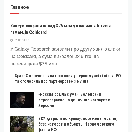
Главное
КРИПТОВАЛЮТА
Хакери викрали понад $75 млн у власників біткоїн-
гаманців Coldcard
02.08.2026
У Galaxy Research заявили про другу хвилю атаки
на Coldcard, а сума викрадених біткоїнів
перевищила $75 млн....
SpaceX перевершила прогнози у першому звіті після IPO
та оголосила про партнерство з Nvidia
«Россия сошла с ума»: Зеленский
отреагировал на циничное «сафари» в
Херсоне
ВСУ ударили по Крыму: поражены мосты,
база катеров и объекты Черноморского
флота РФ