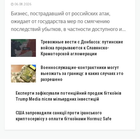
06.08.2026
Бизнес, пострадавший от российских атак,
ожидает от государства мер по смягчению
последствий убытков, в частности доступного и...
Тревожные вести с Донбасса: путинские
войска прорываются к Славянско-
Краматорской агломерации
Военнослужащие-контрактники могут
выезжать за границу: в каких случаях это
разрешено
Експерти зафіксували потенційний продаж біткоїнів
Trump Media після мільярдних інвестицій
США запровадили санкції проти іранського
криптосервісу з оплати біткоїнами Hormuz Safe