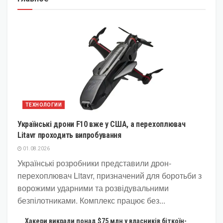
ТЕХНОЛОГИИ
Українські дрони F10 вже у США, а перехоплювач
Litavr проходить випробування
01.08.2026
Українські розробники представили дрон-
перехоплювач Litavr, призначений для боротьби з
ворожими ударними та розвідувальними
безпілотниками. Комплекс працює без...
Хакери викрали понад $75 млн у власників біткоїн-