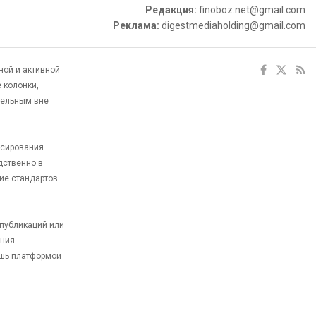
Редакция:
finoboz.net@gmail.com
Реклама:
digestmediaholding@gmail.com
ной и активной
 колонки,
тельным вне
ксирования
дственно в
ие стандартов
 публикаций или
ания
ишь платформой