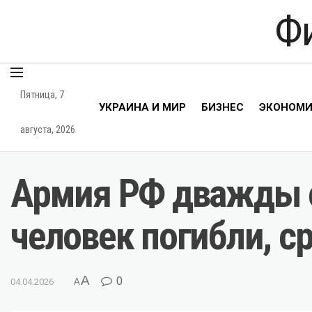
Ф
Пятница, 7
УКРАИНА И МИР
БИЗНЕС
ЭКОНОМ
августа, 2026
Армия РФ дважды о
человек погибли, с
A
0
04.04.2026
A