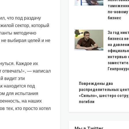
таможенни
по-новому
, что под раздачу
бизнес
жилой сектор, который
упанты методично
За год ник
бизнеса н
 не выбирая целей и не
на давлен
официальн
интервью 
нуться. Каждое их
заместите
Генпрокур
 отвечать!», — написал
й видит эти
Повреждены два
ак находится под
распределительных цен
ном для испытания
«Сильпо», шестеро сотр
оенность, на наших
погибли
ов тех, кто просто хотел
Мы в Twitter