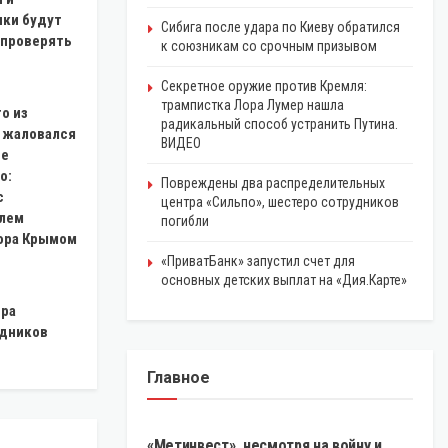
ки будут
Сибига после удара по Киеву обратился
 проверять
к союзникам со срочным призывом
Секретное оружие против Кремля:
трампистка Лора Лумер нашла
то из
радикальный способ устранить Путина.
е жаловался
ВИДЕО
ие
о:
Повреждены два распределительных
с
центра «Сильпо», шестеро сотрудников
лем
погибли
ора Крымом
«ПриватБанк» запустил счет для
основных детских выплат на «Дия.Карте»
тра
удников
Главное
ЭКОНОМИКА
«Метинвест», несмотря на войну и