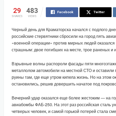
29
483
Facebook
Twitter
SHARES
VIEWS
Черный день для Краматорска начался с подлого днев
российские стервятники сбросили на город пять авиа
«военной операции» против мирных людей оказался
страшным: двое погибших на месте, трое раненых и 
Взрывные волны распороли фасады пяти многоэтаже
металлолом автомобили на местной СТО и оставили
руины там, где еще утром кипела жизнь. Но на этом о
остановились, решив довершить начатое под покров
Вечерний удар оказался еще более жестоким — на г
авиабомбы ФАБ-250. На этот раз российская сталь у
четверых человек, и самой горькой потерей стала сме