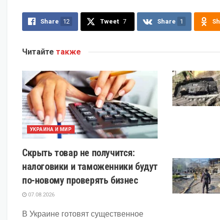
Share
12
Tweet
7
Share
1
Sh
Читайте
также
УКРАИНА И МИР
Скрыть товар не получится:
налоговики и таможенники будут
по-новому проверять бизнес
07.08.2026
В Украине готовят существенное