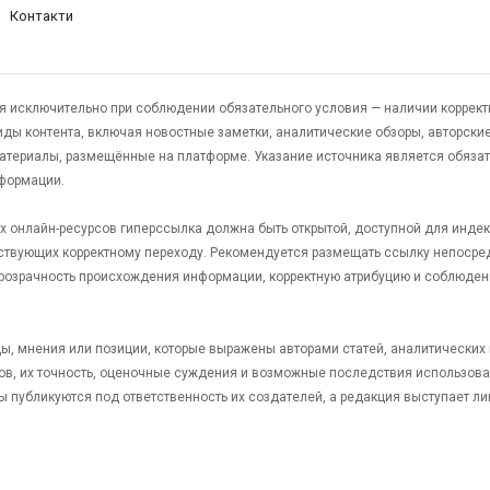
Контакти
я исключительно при соблюдении обязательного условия — наличии коррект
виды контента, включая новостные заметки, аналитические обзоры, авторские
атериалы, размещённые на платформе. Указание источника является обяза
формации.
гих онлайн-ресурсов гиперссылка должна быть открытой, доступной для инде
ствующих корректному переходу. Рекомендуется размещать ссылку непосре
 прозрачность происхождения информации, корректную атрибуцию и соблюден
яды, мнения или позиции, которые выражены авторами статей, аналитических
тов, их точность, оценочные суждения и возможные последствия использов
ы публикуются под ответственность их создателей, а редакция выступает л