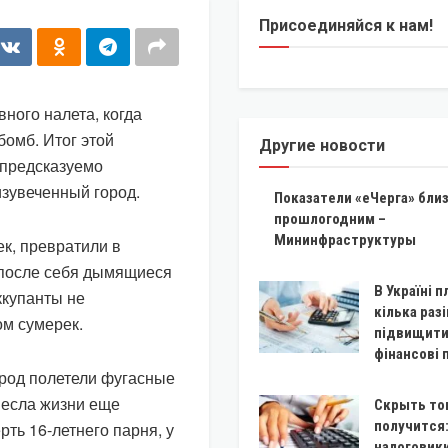
Присоединяйся к нам!
ного налета, когда
бомб. Итог этой
Другие новости
 предсказуемо
изувеченный город.
Показатели «еЧерга» близ
прошлогодним –
Мининфраструктуры
к, превратили в
 после себя дымящиеся
В Україні 
ккупанты не
кілька разі
ом сумерек.
підвищити
фінансові
ород полетели фугасные
несла жизни еще
Скрыть то
получится
рть 16-летнего парня, у
налоговики