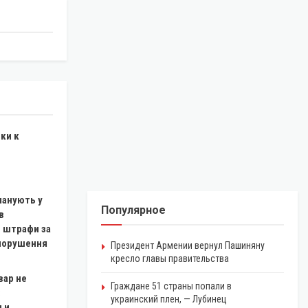
ки к
планують у
Популярное
в
 штрафи за
 порушення
Президент Армении вернул Пашиняну
кресло главы правительства
вар не
Граждане 51 страны попали в
:
украинский плен, — Лубинец
 и