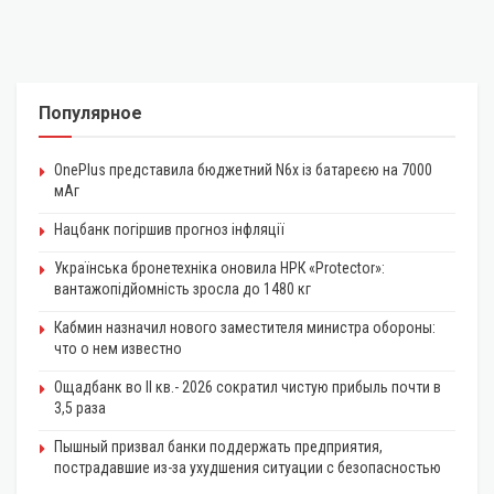
Популярное
OnePlus представила бюджетний N6x із батареєю на 7000
мАг
Нацбанк погіршив прогноз інфляції
Українська бронетехніка оновила НРК «Protector»:
вантажопідйомність зросла до 1480 кг
Кабмин назначил нового заместителя министра обороны:
что о нем известно
Ощадбанк во II кв.- 2026 сократил чистую прибыль почти в
3,5 раза
Пышный призвал банки поддержать предприятия,
пострадавшие из-за ухудшения ситуации с безопасностью