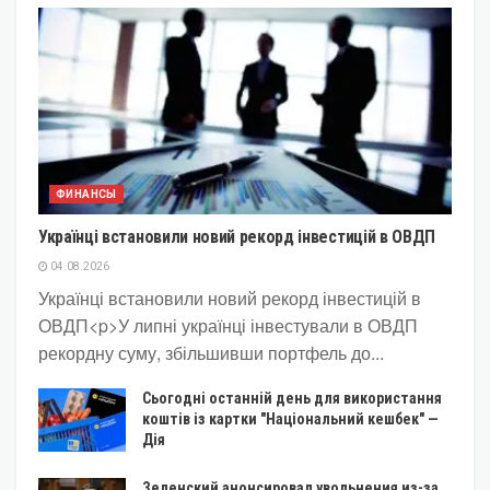
ФИНАНСЫ
Українці встановили новий рекорд інвестицій в ОВДП
04.08.2026
Українці встановили новий рекорд інвестицій в
ОВДП<p>У липні українці інвестували в ОВДП
рекордну суму, збільшивши портфель до...
Сьогодні останній день для використання
коштів із картки "Національний кешбек" —
Дія
Зеленский анонсировал увольнения из-за